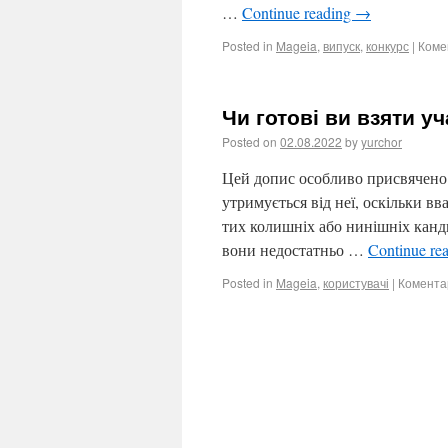
…
Continue reading
→
Posted in
Mageia
,
випуск
,
конкурс
|
Коме
Чи готові ви взяти уч
Posted on
02.08.2022
by
yurchor
Цей допис особливо присвячено т
утримується від неї, оскільки в
тих колишніх або нинішніх канд
вони недостатньо …
Continue re
Posted in
Mageia
,
користувачі
|
Комента