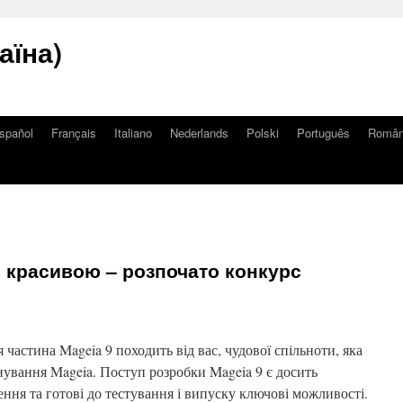
аїна)
spañol
Français
Italiano
Nederlands
Polski
Português
Româ
9 красивою – розпочато конкурс
 частина Mageia 9 походить від вас, чудової спільноти, яка
нування Mageia. Поступ розробки Mageia 9 є досить
ня та готові до тестування і випуску ключові можливості.