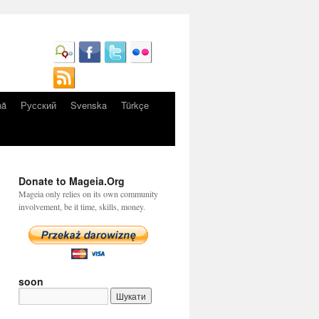
nă
Русский
Svenska
Türkçe
Donate to Mageia.Org
Mageia only relies on its own community
involvement, be it time, skills, money.
soon