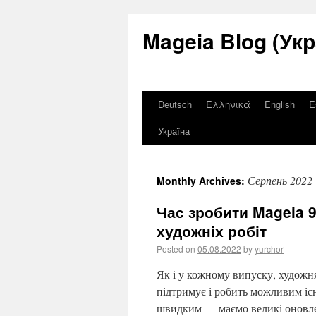
Mageia Blog (Укр
Deutsch
Ελληνικά
English
E
Україна
Серпень 2022
Monthly Archives:
Час зробити Mageia 
художніх робіт
Posted on
05.08.2022
by
yurchor
Як і у кожному випуску, художня
підтримує і робить можливим іс
швидким — маємо великі оновлен