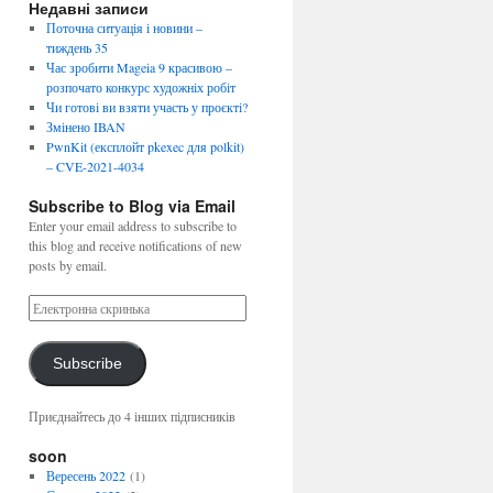
Недавні записи
Поточна ситуація і новини –
тиждень 35
Час зробити Mageia 9 красивою –
розпочато конкурс художніх робіт
Чи готові ви взяти участь у проєкті?
Змінено IBAN
PwnKit (експлойт pkexec для polkit)
– CVE-2021-4034
Subscribe to Blog via Email
Enter your email address to subscribe to
this blog and receive notifications of new
posts by email.
Subscribe
Приєднайтесь до 4 інших підписників
soon
Вересень 2022
(1)