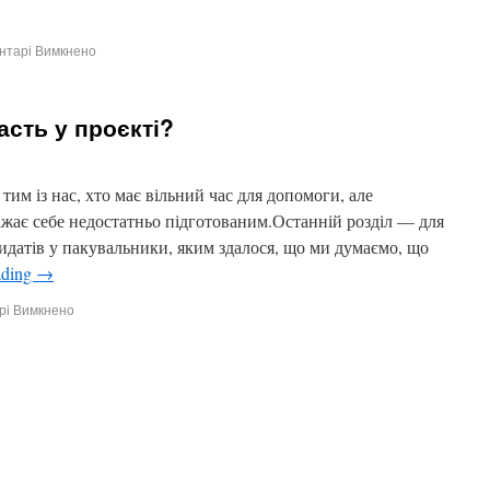
нтарі Вимкнено
асть у проєкті?
им із нас, хто має вільний час для допомоги, але
важає себе недостатньо підготованим.Останній розділ — для
идатів у пакувальники, яким здалося, що ми думаємо, що
ading
→
рі Вимкнено