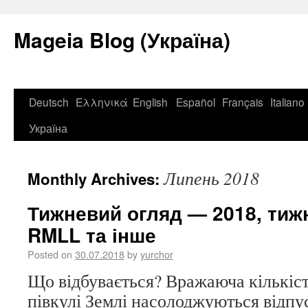
Mageia Blog (Україна)
Deutsch
Ελληνικά
English
Español
Français
Italiano
Україна
Липень 2018
Monthly Archives:
Тижневий огляд — 2018, тижні
RMLL та інше
Posted on
30.07.2018
by
yurchor
Що відбувається? Вражаюча кількіст
півкулі Землі насолоджуються відпу