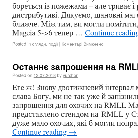
бореться із пожежами – але триває і
дистрибутиві. Дякуємо, шановні маге
ближче. Між тим, ви могли помітити
Mageia 5->6 тепер …
Continue readin
Posted in
огляди
,
події
|
Коментарі Вимкнено
Останнє запрошення на RMLL,
Posted on
12.07.2018
by
yurchor
Еге ж! Знову двотижневий інтервал 
слава Богу, ми не так уже й запізни
запрошення для охочих на RMLL Mag
представлено стендом на RMLL у Стр
дуже мало охочих, які б могли попр
Continue reading
→