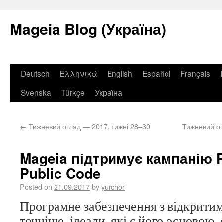
Mageia Blog (Україна)
Deutsch
Ελληνικά
English
Español
Français
Svenska
Türkçe
Україна
←
Тижневий огляд — 2017, тижні 28–30
Тижневий ог
Mageia підтримує кампанію P
Public Code
Posted on
21.09.2017
by
yurchor
Програмне забезпечення з відкритим
точніше, ідеали, які є його основою,