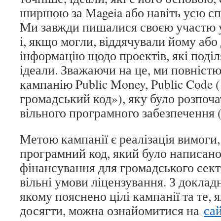
ширшою за Mageia або навіть усю с
Ми завжди пишалися своєю участю у
і, якщо могли, віддячували йому аб
інформацію щодо проектів, які поділ
ідеали. Зважаючи на це, ми повніст
кампанію Public Money, Public Code 
громадський код»), яку було розпоч
вільного програмного забезпечення 
Метою кампанії є реалізація вимоги
програмний код, який було написано
фінансування для громадського сект
вільні умови ліцензування. З докладн
якому пояснено цілі кампанії та те, 
досягти, можна ознайомитися на
сай