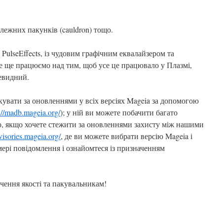
лежних пакунків (cauldron) тощо.
: PulseEffects, із чудовим графічним еквалайзером та
се ще працюємо над тим, щоб усе це працювало у Плазмі,
евидний.
кувати за оновленнями у всіх версіях Mageia за допомогою
://madb.mageia.org/
); у ній ви можете побачити багато
о, якщо хочете стежити за оновленнями захисту між нашими
dvisories.mageia.org/
, де ви можете вибрати версію Mageia і
ері повідомлення і ознайомтеся із призначенням
ечення якості та пакувальникам!