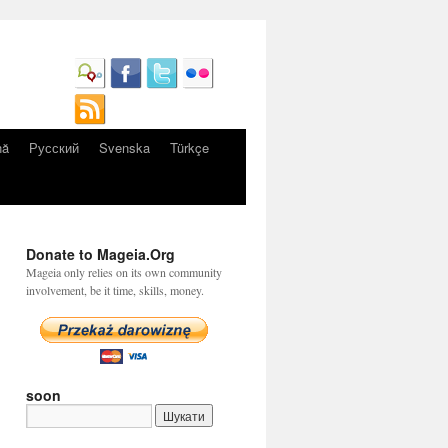
nă
Русский
Svenska
Türkçe
Donate to Mageia.Org
Mageia only relies on its own community
involvement, be it time, skills, money.
soon