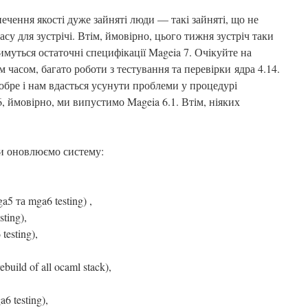
печення якості дуже зайняті люди — такі зайняті, що не
су для зустрічі. Втім, ймовірно, цього тижня зустріч таки
имуться остаточні специфікації Mageia 7. Очікуйте на
 часом, багато роботи з тестування та перевірки ядра 4.14.
бре і нам вдасться усунути проблеми у процедурі
6, ймовірно, ми випустимо Mageia 6.1. Втім, ніяких
и оновлюємо систему:
a5 та mga6 testing) ,
sting),
testing),
build of all ocaml stack),
a6 testing),