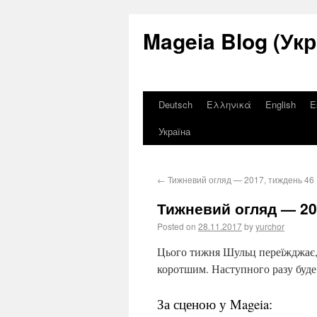
Mageia Blog (Укр
Deutsch
Ελληνικά
English
E
Україна
←
Тижневий огляд — 2017, тиждень 46
Тижневий огляд — 20
Posted on
28.11.2017
by
yurchor
Цього тижня Шульц переїжджає, 
коротшим. Наступного разу буде
За сценою у Mageia: