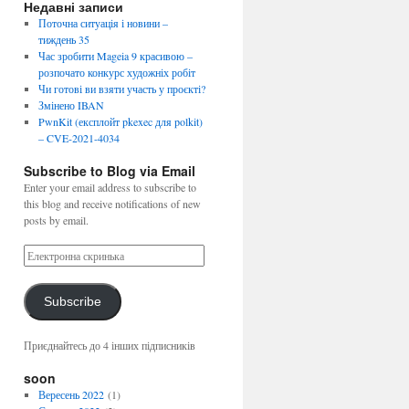
Недавні записи
Поточна ситуація і новини –
тиждень 35
Час зробити Mageia 9 красивою –
розпочато конкурс художніх робіт
Чи готові ви взяти участь у проєкті?
Змінено IBAN
PwnKit (експлойт pkexec для polkit)
– CVE-2021-4034
Subscribe to Blog via Email
Enter your email address to subscribe to
this blog and receive notifications of new
posts by email.
Subscribe
Приєднайтесь до 4 інших підписників
soon
Вересень 2022
(1)