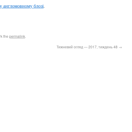
у англомовному блозі
.
rk the
permalink
.
Тижневий огляд — 2017, тиждень 48
→