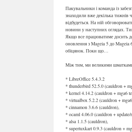
Пакувальники і команда із забез
знаходили вже декілька тижнів ча
відбудеться. На ній обговорюват
новини у наступних оглядах. Тим
Якщо все працюватиме досить до
оновлення з Mageia 5 до Mageia 
обіцянок. Поки що…
Між тим, ми великими шматкам
* LibreOffice 5.4.3.2
* thunderbird 52.5.0 (cauldron + mg
* kernel 4.14.2 (cauldron + mga6 te
* virtualbox 5.2.2 (cauldron + mga6 
* cinnamon 3.6.6 (cauldron),
* ocaml 4.06.0 (cauldron + update/re
* alsa 1.1.5 (cauldron),
* supertuxkart 0.9.3 (cauldron + mg