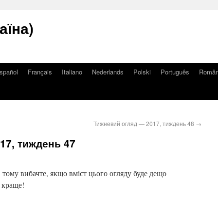
аїна)
spañol
Français
Italiano
Nederlands
Polski
Português
Româ
Тижневий огляд — 2017, тиждень 48
→
17, тиждень 47
тому вибачте, якщо вміст цього огляду буде дещо
 краще!