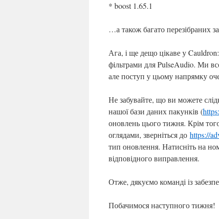
* boost 1.65.1
…а також багато перезібраних за
Ага, і ще дещо цікаве у Cauldron
фільтрами для PulseAudio. Ми в
але поступ у цьому напрямку оч
Не забувайте, що ви можете слід
нашої бази даних пакунків (
https
оновлень цього тижня. Крім тог
оглядами, зверніться до
https://a
тип оновлення. Натисніть на ном
відповідного виправлення.
Отже, дякуємо команді із забезп
Побачимося наступного тижня!