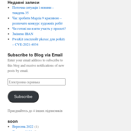
Недавні записи
Поточна ситуація і новини –
тиждень 35
Час зробити Mageia 9 красивою –
розпочато конкурс художніх робіт
Чи готові ви взяти участь у проєкті?
Змінено IBAN
PwnKit (експлойт pkexec для polkit)
– CVE-2021-4034
Subscribe to Blog via Email
Enter your email address to subscribe to
this blog and receive notifications of new
posts by email.
Subscribe
Приєднайтесь до 4 інших підписників
soon
Вересень 2022
(1)