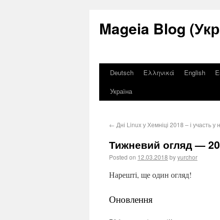
Mageia Blog (Укр
Deutsch
Ελληνικά
English
E
Україна
←
Дні Linux у Хемніці 2018 – і участь у
Тижневий огляд — 201
Posted on
12.03.2018
by
yurchor
Нарешті, ще один огляд!
Оновлення