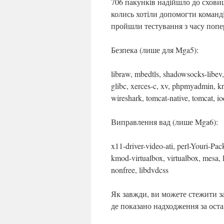
706 пакунків надійшло до сховищ
колись хотіли допомогти команді 
пройшли тестування з часу попе
Безпека (лише для Mga5):
libraw, mbedtls, shadowsocks-libev,
glibc, xerces-c, xv, phpmyadmin, krb
wireshark, tomcat-native, tomcat, i
Виправлення вад (лише Mga6):
x11-driver-video-ati, perl-Youri-P
kmod-virtualbox, virtualbox, mesa,
nonfree, libdvdcss
Як завжди, ви можете стежити за
де показано надходження за оста