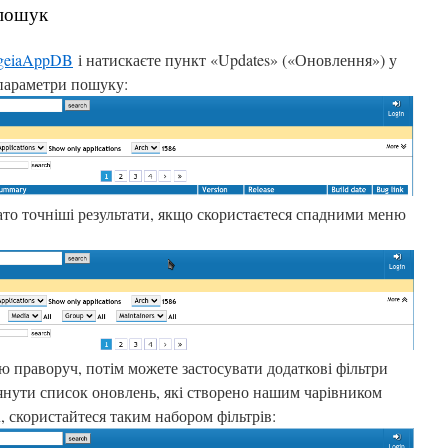
 пошук
geiaAppDB
і натискаєте пункт «
Updates» («Оновлення») у
 параметри пошуку:
ато точніші результати, якщо скористаєтеся спадними меню
ю праворуч, потім можете застосувати додаткові фільтри
нути список оновлень, які створено нашим чарівником
n, скористайтеся таким набором фільтрів: