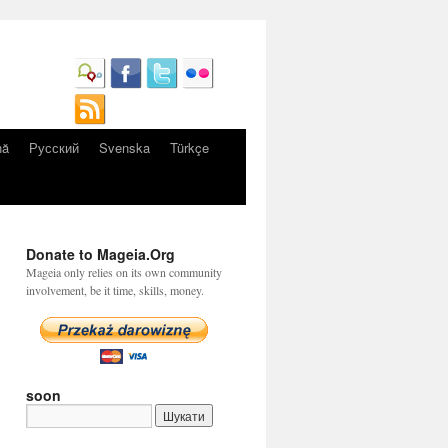
nă
Русский
Svenska
Türkçe
Donate to Mageia.Org
Mageia only relies on its own community
involvement, be it time, skills, money.
soon