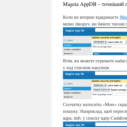
Mageia AppDB – точніший
Коли ви вперше відкриваєте
Ma
меню ліворуч, ви бачите типові
Втім, ви можете отримати набаг
у над списком пакунків:
Спочатку натисніть «
More» скра
пошуку. Наприклад, щоб перегля
ядра, tmb, у списку ядер Cauldro