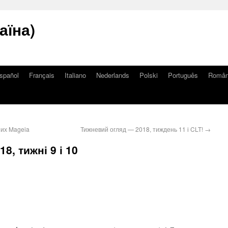
аїна)
spañol
Français
Italiano
Nederlands
Polski
Português
Româ
 них Mageia
Тижневий огляд — 2018, тиждень 11 і CLT!
→
8, тижні 9 і 10