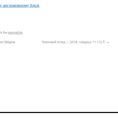
у англомовному блозі
.
rk the
permalink
.
 них Mageia
Тижневий огляд — 2018, тиждень 11 і CLT!
→