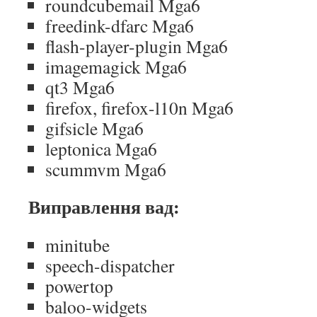
roundcubemail Mga6
freedink-dfarc Mga6
flash-player-plugin Mga6
imagemagick Mga6
qt3 Mga6
firefox, firefox-l10n Mga6
gifsicle Mga6
leptonica Mga6
scummvm Mga6
Виправлення вад:
minitube
speech-dispatcher
powertop
baloo-widgets