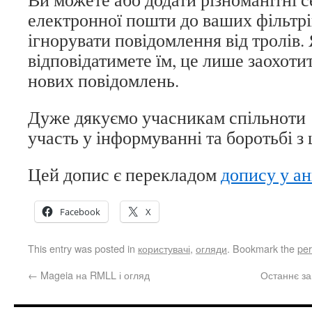
електронної пошти до ваших фільтрі
ігнорувати повідомлення від тролів.
відповідатимете їм, це лише заохоти
нових повідомлень.
Дуже дякуємо учасникам спільноти M
участь у інформуванні та боротьбі з
Цей допис є перекладом
допису у а
Facebook
X
This entry was posted in
користувачі
,
огляди
. Bookmark the
per
←
Mageia на RMLL і огляд
Останнє за