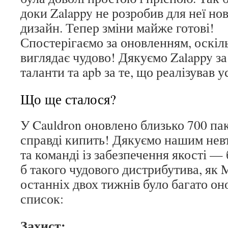
доки Zalappy не розробив для неї но
дизайн. Тепер зміни майже готові!
Спостерігаємо за оновленням, оскіль
виглядає чудово! Дякуємо Zalappy за
таланти та apb за те, що реалізував у
Що ще сталося?
У Cauldron оновлено близько 700 пак
справді кипить! Дякуємо нашим не
та команді із забезпечення якості — 
б такого чудового дистрибутива, як 
останніх двох тижнів було багато он
список:
Захист: