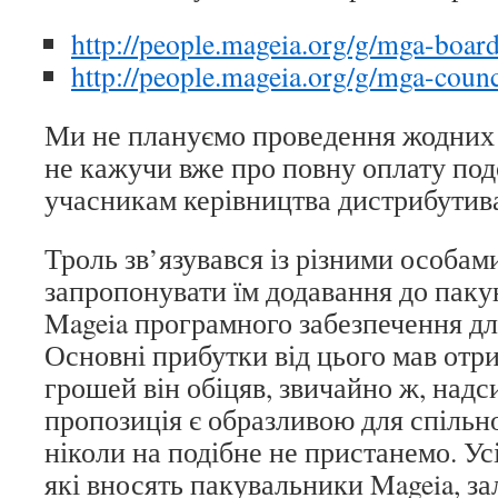
http://people.mageia.org/g/mga-boar
http://people.mageia.org/g/mga-counc
Ми не плануємо проведення жодних 
не кажучи вже про повну оплату по
учасникам керівництва дистрибутив
Троль зв’язувався із різними особа
запропонувати їм додавання до пакун
Mageia програмного забезпечення дл
Основні прибутки від цього мав отри
грошей він обіцяв, звичайно ж, надс
пропозиція є образливою для спільн
ніколи на подібне не пристанемо. Ус
які вносять пакувальники Mageia, з