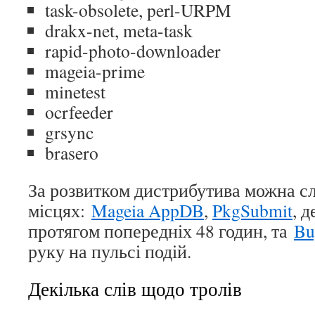
task-obsolete, perl-URPM
drakx-net, meta-task
rapid-photo-downloader
mageia-prime
minetest
ocrfeeder
grsync
brasero
За розвитком дистрибутива можна сл
місцях:
Mageia AppDB
,
PkgSubmit
, 
протягом попередніх 48 годин, та
Bu
руку на пульсі подій.
Декілька слів щодо тролів