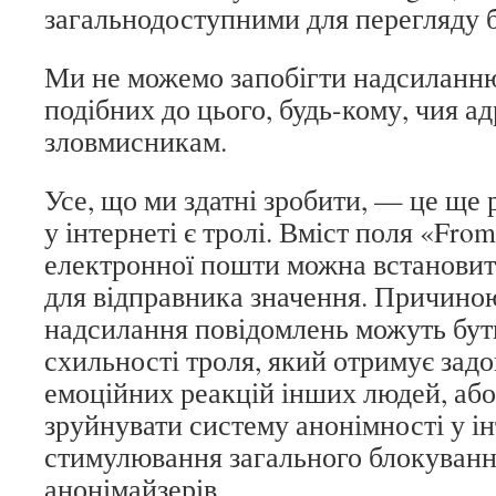
загальнодоступними для перегляду 
Ми не можемо запобігти надсиланню
подібних до цього, будь-кому, чия а
зловмисникам.
Усе, що ми здатні зробити, — це ще 
у інтернеті є тролі. Вміст поля «Fro
електронної пошти можна встановит
для відправника значення. Причиною
надсилання повідомлень можуть бут
схильності троля, який отримує задо
емоційних реакцій інших людей, аб
зруйнувати систему анонімності у і
стимулювання загального блокуванн
анонімайзерів.