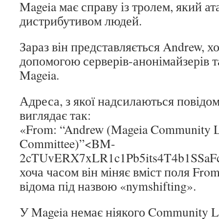
Mageia має справу із тролем, який ат
дистрибутивом людей.
Зараз він представляється Andrew, хо
допомогою серверів-анонімайзерів та
Mageia.
Адреса, з якої надсилаються повідо
виглядає так:
«From: “Andrew (Mageia Community L
Committee)”<BM-
2cTUvERX7xLR1c1Pb5its4T4b1SSaFc
хоча часом він міняє вміст поля From
відома під назвою «nymshifting».
У Mageia немає ніякого Community L