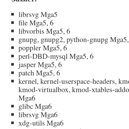
librsvg Mga5
file Mga5, 6
libvorbis Mga5, 6
gnupg, gnupg2, python-gnupg Mga5,
poppler Mga5, 6
perl-DBD-mysql Mga5, 6
jasper Mga5, 6
patch Mga5, 6
kernel, kernel-userspace-headers, k
kmod-virtualbox, kmod-xtables-addo
Mga6
glibc Mga6
librsvg Mga6
xdg-utils Mga6