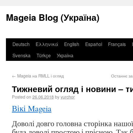
Mageia Blog (Україна)
Deutsch
Ελληνικά
English
Español
Français
Svenska
Türkçe
Україна
←
Mageia на RMLL і огляд
Останнє за
Тижневий огляд і новини – ти
Posted on
26.06.2018
by
yurchor
Вікі Mageia
Доволі довго головна сторінка нашої
була доволі простою і прісною. Так б