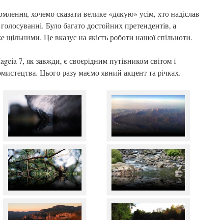
млення, хочемо сказати велике «дякую» усім, хто надіслав
у голосуванні. Було багато достойних претендентів, а
е щільними. Це вказує на якість роботи нашої спільноти.
ageia 7, як завжди, є своєрідним путівником світом і
мистецтва. Цього разу маємо явний акцент та річках.