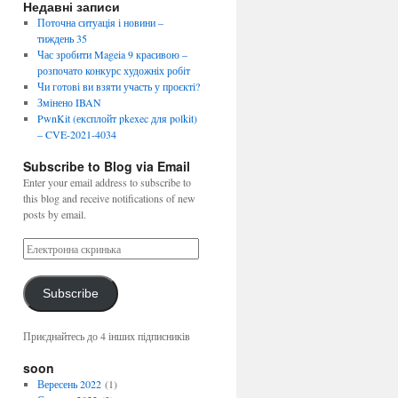
Недавні записи
Поточна ситуація і новини –
тиждень 35
Час зробити Mageia 9 красивою –
розпочато конкурс художніх робіт
Чи готові ви взяти участь у проєкті?
Змінено IBAN
PwnKit (експлойт pkexec для polkit)
– CVE-2021-4034
Subscribe to Blog via Email
Enter your email address to subscribe to
this blog and receive notifications of new
posts by email.
Subscribe
Приєднайтесь до 4 інших підписників
soon
Вересень 2022
(1)