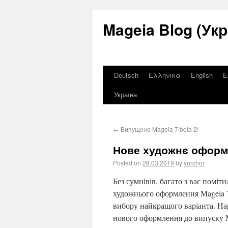
Mageia Blog (Укр
Deutsch
Ελληνικά
English
E
Україна
←
Випущено Mageia 7 beta 2!
Нове художнє оформ
Posted on
28.03.2019
by
yurchor
Без сумнівів, багато з вас помі
художнього оформлення Mageia 7
вибору найкращого варіанта. На
нового оформлення до випуску M