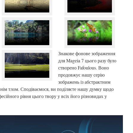
Знакове фонове зображення
для Mageia 7 цього разу було
створено Fafoulous. Воно
продовжує нашу серію
зображень із абстрактним
ім тлом. Сподіваємося, ви поділяєте нашу думку щодо
фесійного рівня цього твору у всіх його різновидах у