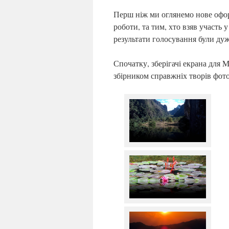
Перш ніж ми оглянемо нове офор
роботи, та тим, хто взяв участь 
результати голосування були дуж
Спочатку, зберігачі екрана для M
збірником справжніх творів фото