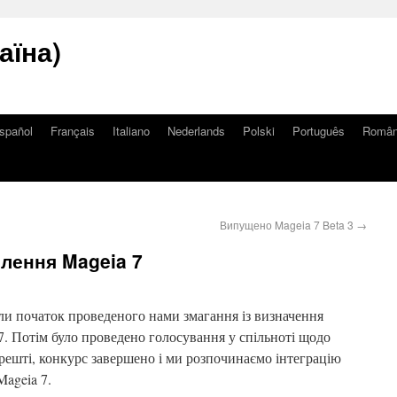
аїна)
spañol
Français
Italiano
Nederlands
Polski
Português
Româ
Випущено Mageia 7 Beta 3
→
лення Mageia 7
тили початок проведеного нами змагання із визначення
. Потім було проведено голосування у спільноті щодо
решті, конкурс завершено і ми розпочинаємо інтеграцію
ageia 7.