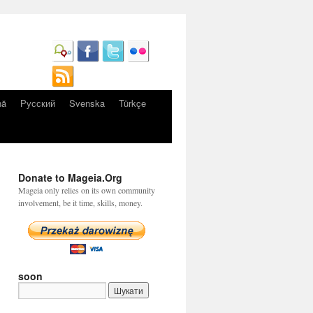
nă
Русский
Svenska
Türkçe
Donate to Mageia.Org
Mageia only relies on its own community
involvement, be it time, skills, money.
soon