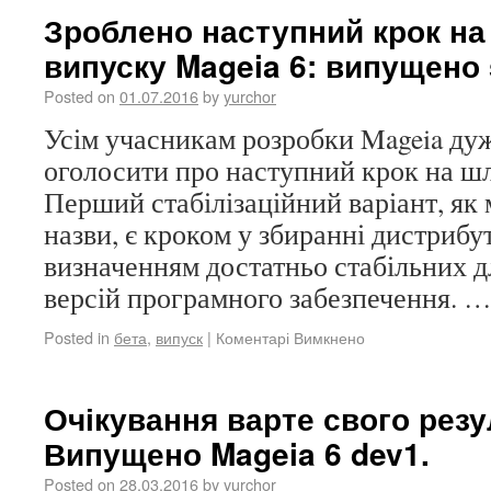
Зроблено наступний крок на
випуску Mageia 6: випущено 
Posted on
01.07.2016
by
yurchor
Усім учасникам розробки Mageia ду
оголосити про наступний крок на шл
Перший стабілізаційний варіант, як 
назви, є кроком у збиранні дистрибут
визначенням достатньо стабільних д
версій програмного забезпечення. 
Posted in
бета
,
випуск
|
Коментарі Вимкнено
Очікування варте свого рез
Випущено Mageia 6 dev1.
Posted on
28.03.2016
by
yurchor