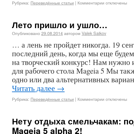
Рубрика:
Переведённые статьи
|
Комментарии
отключены
Лето пришло и ушло…
Опубликовано
29.08.2014
автором
Valek Saikov
… а лень не пройдет никогда. 19 сен
последний день, когда мы еще буде
на творческий конкурс! Нам нужно
для рабочего стола Mageia 5 Мы так
одно или два альтернативных вариа
Читать далее
→
Рубрика:
Переведённые статьи
|
Комментарии
отключены
Нету отдыха смельчакам: п
Mageia 5 alpha 2!