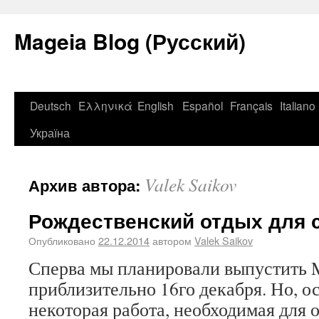
Mageia Blog (Русский)
Deutsch
Ελληνικά
English
Español
Français
Italiano
Україна
Valek Saikov
Архив автора:
Рождественский отдых для 
Опубликовано
22.12.2014
автором
Valek Saikov
Сперва мы планировали выпустить Ma
приблизительно 16го декабря. Но, о
некоторая работа, необходимая для 