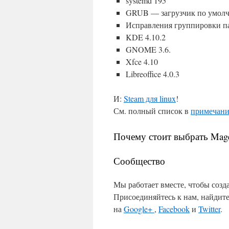
systemd 195
GRUB — загрузчик по умолч
Исправления группировки па
KDE 4.10.2
GNOME 3.6.
Xfce 4.10
Libreoffice 4.0.3
И:
Steam для linux
!
См. полный список в
примечани
Почему стоит выбрать Mage
Сообщество
Мы работает вместе, чтобы созд
Присоединяйтесь к нам, найдите
на
Google+
,
Facebook
и
Twitter
.