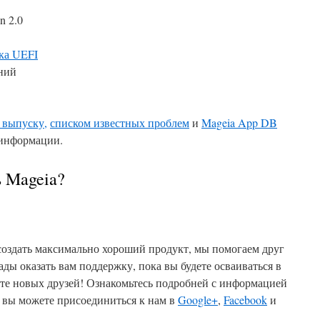
n 2.0
ка UEFI
ний
 выпуску,
списком известных проблем
и
Mageia App DB
 информации.
ь Mageia?
создать максимально хороший продукт, мы помогаем друг
ды оказать вам поддержку, пока вы будете осваиваться в
ите новых друзей! Ознакомьтесь подробней с информацией
е вы можете присоединиться к нам в
Google+
,
Facebook
и