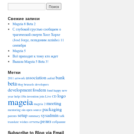
Свежие записи
Mageia 8 Beta 2
С глубокой грустью сообщаем о
трагической смерти Хосе Хорхе
(José Jorge, псевдоним zezinho) 11
сентября
Mageia 5
Всё приходит к тому кто ждет
Вышла Mageia 5 Beta 3!
Метки
association
bank
2011
artwork
aufml
beta
blog
brussels
developers
development
fosdem
fund
happy new
logo
year
help
i18n
invention
join
Live CD
mageia
meeting
mageia 2
packaging
mentoring
oin
open source
setup
sysadmin
patents
summary
talk
релиз
translate
wishes
отчеты
собрание
Subscribe to Blog via Email