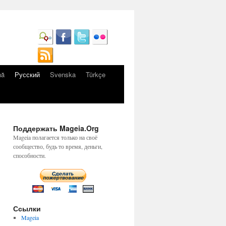
nă
Русский
Svenska
Türkçe
Поддержать Mageia.Org
Mageia полагается только на своё
сообщество, будь то время, деньги,
способности.
Ссылки
Mageia