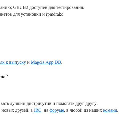
анию; GRUB2 доступен для тестирования.
кетов для установки и rpmdrake
ях к выпуску
и
Mageia App DB
.
ia?
авать лучший дистрибутив и помогать друг другу.
 новых друзей, в
IRC
, на
форуме
, в любой из наших
команд
,