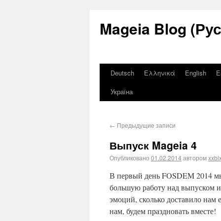
Mageia Blog (Ру
Deutsch
Ελληνικά
English
E
Україна
←
Предыдущие записи
Выпуск Mageia 4
Опубликовано
01.02.2014
автором
xxbl
В первый день FOSDEM 2014 мы 
большую работу над выпуском и 
эмоций, сколько доставило нам 
нам, будем праздновать вместе!