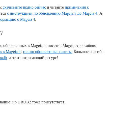
ь:
скачивайте прямо сейчас
и читайте
примечания к
ться
с инструкцией по обновлению Mageia 3 до Mageia 4
. А
ормацию о Mageia 4
.
4?
, обновленных в Mageia 4, посетив Mageia Applications
 в Mageia 4
;
только обновленные пакеты
. Большое спасибо
madb
за этот потрясающий ресурс!
чанию; но GRUB2 тоже присутствует.