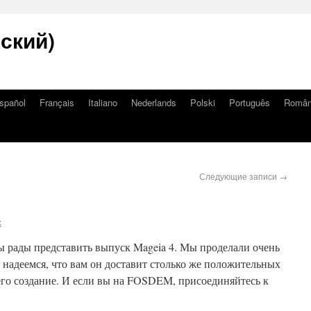
сский)
spañol
Français
Italiano
Nederlands
Polski
Português
Româ
Следующие записи
→
x
рады представить выпуск Mageia 4. Мы проделали очень
надеемся, что вам он доставит столько же положительных
его создание. И если вы на FOSDEM, присоединяйтесь к