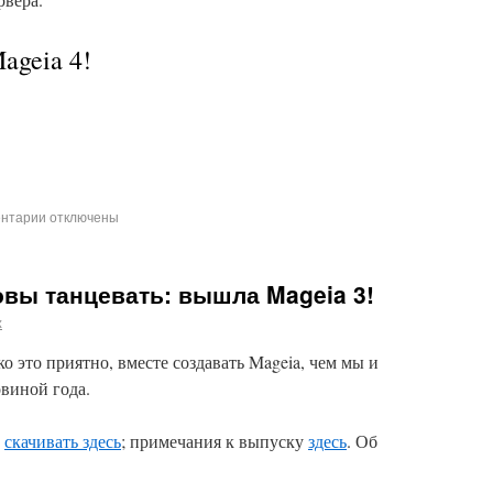
ageia 4!
нтарии
отключены
овы танцевать: вышла Mageia 3!
x
ко это приятно, вместе создавать Mageia, чем мы и
овиной года.
:
скачивать здесь
; примечания к выпуску
здесь
. Об