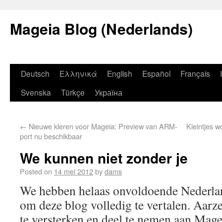
Mageia Blog (Nederlands)
Deutsch
Ελληνικά
English
Español
Français
Svenska
Türkçe
Україна
←
Nieuwe kleren voor Mageia: Preview van ARM-
Kleintjes w
port nu beschikbaar
We kunnen niet zonder je
Posted on
14 mei 2012
by
dams
We hebben helaas onvoldoende Nederla
om deze blog volledig te vertalen. Aarz
te versterken en deel te nemen aan Mag