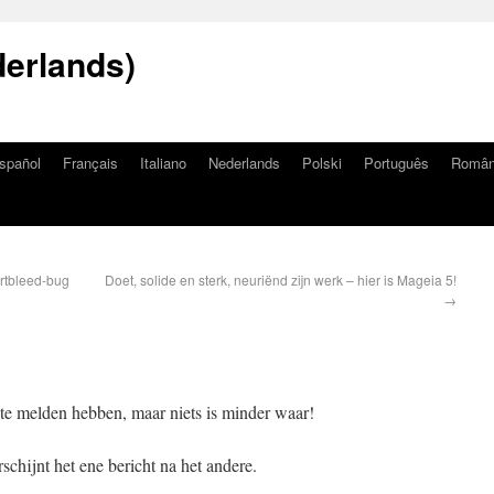
erlands)
spañol
Français
Italiano
Nederlands
Polski
Português
Româ
rtbleed-bug
Doet, solide en sterk, neuriënd zijn werk – hier is Mageia 5!
→
 te melden hebben, maar niets is minder waar!
schijnt het ene bericht na het andere.