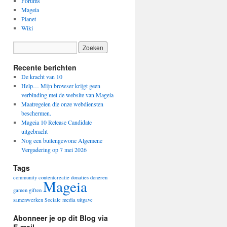
Forums
Mageia
Planet
Wiki
Recente berichten
De kracht van 10
Help… Mijn browser krijgt geen
verbinding met de website van Mageia
Maatregelen die onze webdiensten
beschermen.
Mageia 10 Release Candidate
uitgebracht
Nog een buitengewone Algemene
Vergadering op 7 mei 2026
Tags
community
contentcreatie
donaties
doneren
Mageia
gamen
giften
samenwerken
Sociale media
uitgave
Abonneer je op dit Blog via