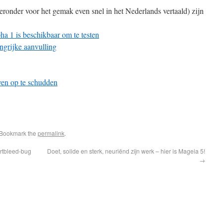
 hieronder voor het gemak even snel in het Nederlands vertaald) zijn
ha 1 is beschikbaar om te testen
ngrijke aanvulling
ven op te schudden
 Bookmark the
permalink
.
rtbleed-bug
Doet, solide en sterk, neuriënd zijn werk – hier is Mageia 5!
→