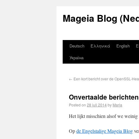
Mageia Blog (Ned
Deutsch
Ελληνικά
English
E
Україна
←
Een kort bericht over de OpenSSL-Hea
Onvertaalde berichten
Posted on
28 juli 2014
by
Marja
Het lijkt misschien alsof we weinig
Op
de Engelstalige Mageia Blog
ver