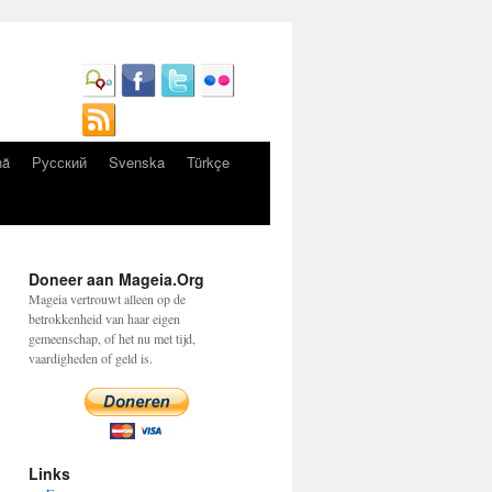
nă
Русский
Svenska
Türkçe
Doneer aan Mageia.Org
Mageia vertrouwt alleen op de
betrokkenheid van haar eigen
gemeenschap, of het nu met tijd,
vaardigheden of geld is.
Links