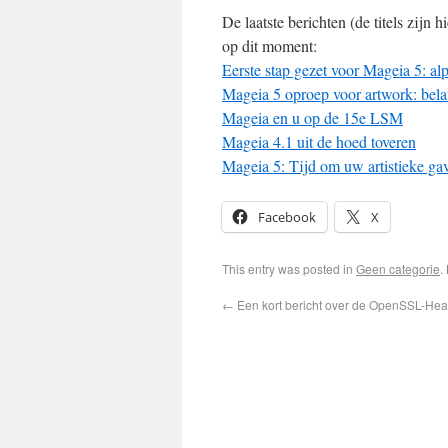
De laatste berichten (de titels zijn
op dit moment:
Eerste stap gezet voor Mageia 5: alp
Mageia 5 oproep voor artwork: bela
Mageia en u op de 15e LSM
Mageia 4.1 uit de hoed toveren
Mageia 5: Tijd om uw artistieke ga
Facebook
X
This entry was posted in
Geen categorie
.
←
Een kort bericht over de OpenSSL-Hea