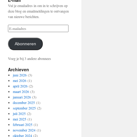
E-mail
Vul je emailadres in om in te schrijven op
deze blog en emailmeldingen te ontvangen
van nieuwe berichten.
Abonneren
Voeg je bij 3 andere abonnees
Archieven
juni 2026
(3)
mei 2026
(1)
april 2026
(2)
maart 2026
(3)
januari 2026
(3)
december 2025
(1)
september 2025
(2)
juli 2025
(2)
mei 2025
(1)
februari 2025
(1)
november 2024
(1)
oktober 2024
(2)