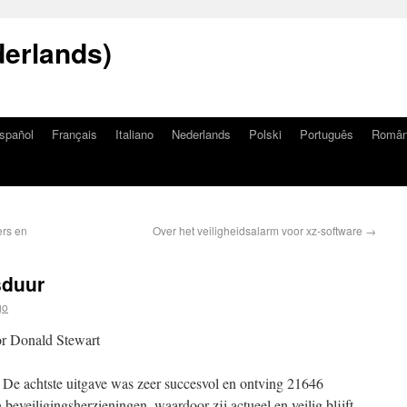
erlands)
spañol
Français
Italiano
Nederlands
Polski
Português
Româ
ers en
Over het veiligheidsalarm voor xz-software
→
sduur
go
or Donald Stewart
 De achtste uitgave was zeer succesvol en ontving 21646
eveiligingsherzieningen, waardoor zij actueel en veilig blijft