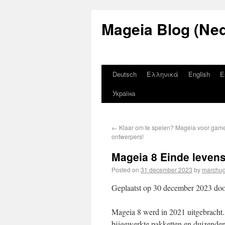
Mageia Blog (Ned
Deutsch
Ελληνικά
English
E
Україна
←
Klaar om te spelen? Mageia voor gam
ontwerpers!
Mageia 8 Einde leven
Posted on
31 december 2023
by
marchu
Geplaatst op 30 december 2023 do
Mageia 8 werd in 2021 uitgebracht.
bijgewerkte pakketten en duizenden b