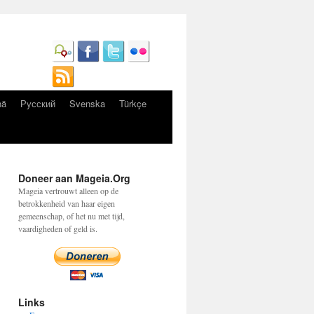
nă
Русский
Svenska
Türkçe
Doneer aan Mageia.Org
Mageia vertrouwt alleen op de
betrokkenheid van haar eigen
gemeenschap, of het nu met tijd,
vaardigheden of geld is.
Links