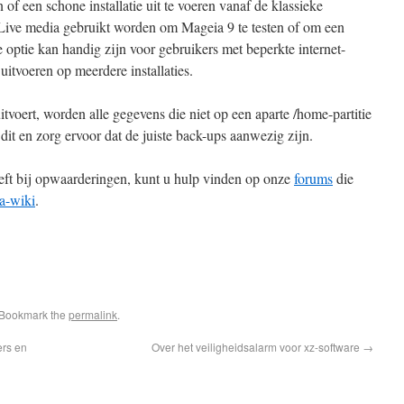
of een schone installatie uit te voeren vanaf de klassieke
 Live media gebruikt worden om Mageia 9 te testen of om een
ze optie kan handig zijn voor gebruikers met beperkte internet-
itvoeren op meerdere installaties.
uitvoert, worden alle gegevens die niet op een aparte /home-partitie
dit en zorg ervoor dat de juiste back-ups aanwezig zijn.
eeft bij opwaarderingen, kunt u hulp vinden op onze
forums
die
a-wiki
.
 Bookmark the
permalink
.
ers en
Over het veiligheidsalarm voor xz-software
→