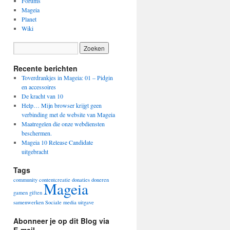
Forums
Mageia
Planet
Wiki
Recente berichten
Toverdrankjes in Mageia: 01 – Pidgin
en accessoires
De kracht van 10
Help… Mijn browser krijgt geen
verbinding met de website van Mageia
Maatregelen die onze webdiensten
beschermen.
Mageia 10 Release Candidate
uitgebracht
Tags
community
contentcreatie
donaties
doneren
Mageia
gamen
giften
samenwerken
Sociale media
uitgave
Abonneer je op dit Blog via