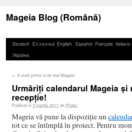
Mageia Blog (Română)
Deutsch
Ελληνικά
English
Español
Français
Italiano
Україна
←
A sosit prima zi de test Mageia
Urmăriți calendarul Mageia și 
recepție!
Publicat în
2 martie 2011
de
Piratu'
Mageia vă pune la dispoziție un
calenda
tot ce se întîmplă în proiect. Pentru mo