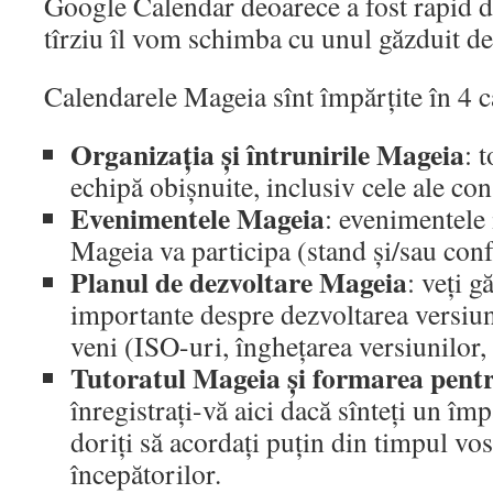
Google Calendar deoarece a fost rapid d
tîrziu îl vom schimba cu unul găzduit de
Calendarele Mageia sînt împărțite în 4 c
Organizația și întrunirile Mageia
: 
echipă obișnuite, inclusiv cele ale con
Evenimentele Mageia
: evenimentele 
Mageia va participa (stand și/sau conf
Planul de dezvoltare Mageia
: veți g
importante despre dezvoltarea versiu
veni (ISO-uri, înghețarea versiunilor, 
Tutoratul Mageia și formarea pent
înregistrați-vă aici dacă sînteți un îm
doriți să acordați puțin din timpul vo
începătorilor.