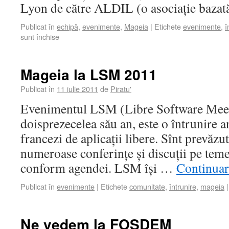
Lyon de către ALDIL (o asociație baza
Publicat în
echipă
,
evenimente
,
Mageia
|
Etichete
evenimente
,
î
sunt închise
Mageia la LSM 2011
Publicat în
11 iulie 2011
de
Piratu'
Evenimentul LSM (Libre Software Meet
doisprezecelea său an, este o întrunire a
francezi de aplicații libere. Sînt prevăzut
numeroase conferințe și discuții pe teme 
conform agendei. LSM își …
Continua
Publicat în
evenimente
|
Etichete
comunitate
,
întrunire
,
mageia
|
Ne vedem la FOSDEM