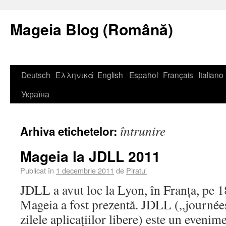
Mageia Blog (Română)
Deutsch
Ελληνικά
English
Español
Français
Italiano
Україна
întrunire
Arhiva etichetelor:
Mageia la JDLL 2011
Publicat în
1 decembrie 2011
de
Piratu'
JDLL a avut loc la Lyon, în Franța, pe 1
Mageia a fost prezentă. JDLL („journées 
zilele aplicațiilor libere) este un evenim