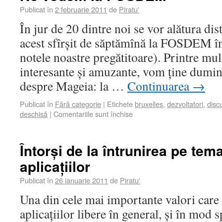
Publicat în
2 februarie 2011
de
Piratu'
În jur de 20 dintre noi se vor alătura dist
acest sfîrșit de săptămînă la FOSDEM în
notele noastre pregătitoare). Printre mult
interesante și amuzante, vom ține dumin
despre Mageia: la …
Continuarea
→
Publicat în
Fără categorie
|
Etichete
bruxelles
,
dezvoltatori
,
discu
deschisă
|
Comentariile sunt închise
Întorși de la întrunirea pe tema
aplicațiilor
Publicat în
26 ianuarie 2011
de
Piratu'
Una din cele mai importante valori care 
aplicațiilor libere în general, și în mod