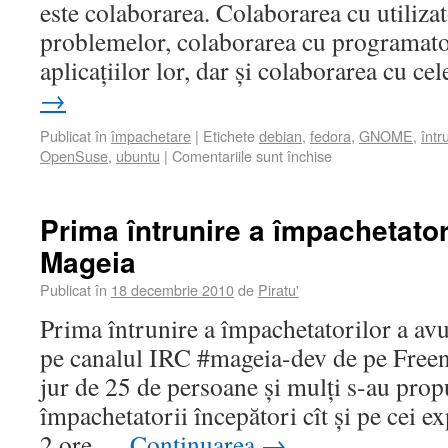
este colaborarea. Colaborarea cu utiliza
problemelor, colaborarea cu programator
aplicațiilor lor, dar și colaborarea cu ce
→
Publicat în
împachetare
|
Etichete
debian
,
fedora
,
GNOME
,
într
OpenSuse
,
ubuntu
|
Comentariile sunt închise
Prima întrunire a împachetator
Mageia
Publicat în
18 decembrie 2010
de
Piratu'
Prima întrunire a împachetatorilor a avu
pe canalul IRC #mageia-dev de pe Freen
jur de 25 de persoane și mulți s-au prop
împachetatorii începători cît și pe cei 
2 ore …
Continuarea
→