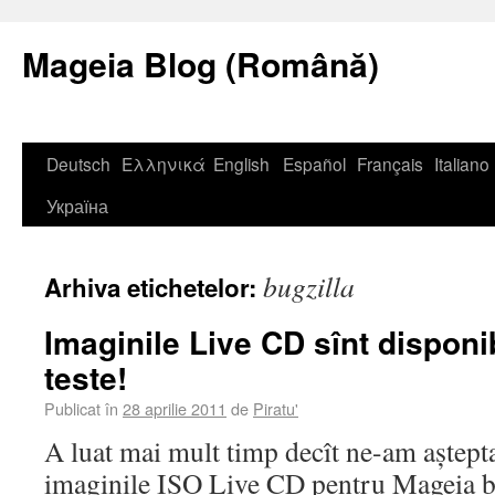
Mageia Blog (Română)
Deutsch
Ελληνικά
English
Español
Français
Italiano
Україна
bugzilla
Arhiva etichetelor:
Imaginile Live CD sînt dispon
teste!
Publicat în
28 aprilie 2011
de
Piratu'
A luat mai mult timp decît ne-am așteptat
imaginile ISO Live CD pentru Mageia 