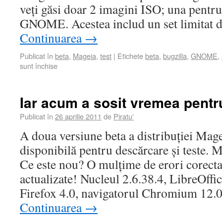
veți găsi doar 2 imagini ISO; una pent
GNOME. Acestea includ un set limitat 
Continuarea
→
Publicat în
beta
,
Mageia
,
test
|
Etichete
beta
,
bugzilla
,
GNOME
,
sunt închise
Iar acum a sosit vremea pentr
Publicat în
26 aprilie 2011
de
Piratu'
A doua versiune beta a distribuției Mag
disponibilă pentru descărcare și teste. M
Ce este nou? O mulțime de erori corectate
actualizate! Nucleul 2.6.38.4, LibreOffi
Firefox 4.0, navigatorul Chromium 12.
Continuarea
→