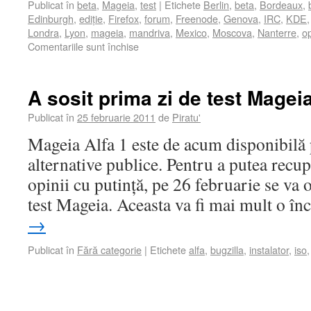
Publicat în
beta
,
Mageia
,
test
|
Etichete
Berlin
,
beta
,
Bordeaux
,
Edinburgh
,
ediție
,
Firefox
,
forum
,
Freenode
,
Genova
,
IRC
,
KDE
Londra
,
Lyon
,
mageia
,
mandriva
,
Mexico
,
Moscova
,
Nanterre
,
op
Comentariile sunt închise
A sosit prima zi de test Magei
Publicat în
25 februarie 2011
de
Piratu'
Mageia Alfa 1 este de acum disponibilă 
alternative publice. Pentru a putea recu
opinii cu putință, pe 26 februarie se va 
test Mageia. Aceasta va fi mai mult o î
→
Publicat în
Fără categorie
|
Etichete
alfa
,
bugzilla
,
instalator
,
iso