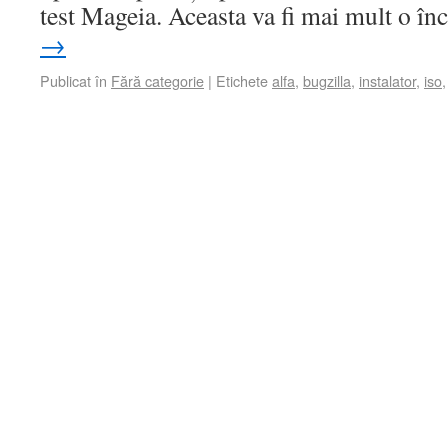
test Mageia. Aceasta va fi mai mult o î
→
Publicat în
Fără categorie
|
Etichete
alfa
,
bugzilla
,
instalator
,
iso