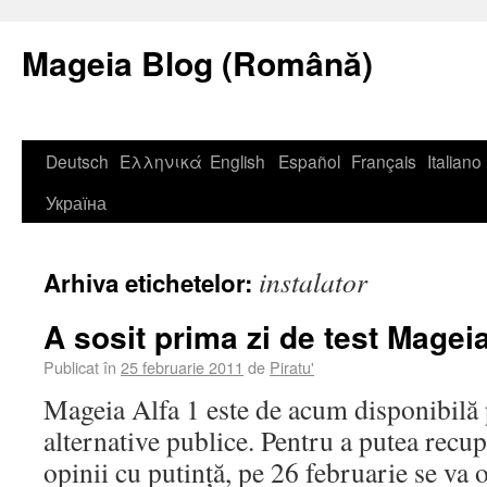
Mageia Blog (Română)
Deutsch
Ελληνικά
English
Español
Français
Italiano
Україна
instalator
Arhiva etichetelor:
A sosit prima zi de test Magei
Publicat în
25 februarie 2011
de
Piratu'
Mageia Alfa 1 este de acum disponibilă 
alternative publice. Pentru a putea recu
opinii cu putință, pe 26 februarie se va 