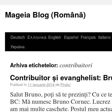
Mageia Blog (Română)
Deutsch
Ελληνικά
English
Español
Français
Italiano
Україна
contribuitori
Arhiva etichetelor:
Contribuitor și evanghelist: 
Publicat în
11 ianuarie 2014
de
Piratu'
Salut Bruno, poți să te prezinți? Cu ce t
BC: Mă numesc Bruno Cornec. Lucrez l
am mai multe caschete. Postul meu actua