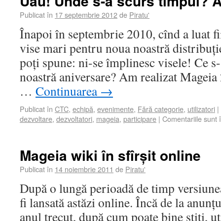
Uau! Unde s-a scurs timpul? Am
Publicat în
17 septembrie 2012
de
Piratu'
Înapoi în septembrie 2010, cînd a luat f
vise mari pentru noua noastră distribuț
poți spune: ni-se împlinesc visele! Ce s
noastră aniversare? Am realizat Mageia 
…
Continuarea
→
Publicat în
CTC
,
echipă
,
evenimente
,
Fără categorie
,
utilizatori
|
dezvoltare
,
dezvoltatori
,
mageia
,
participare
|
Comentariile sunt 
Mageia wiki în sfîrșit online
Publicat în
14 noiembrie 2011
de
Piratu'
După o lungă perioadă de timp versiune
fi lansată astăzi online. Încă de la anun
anul trecut, după cum poate bine știți, u