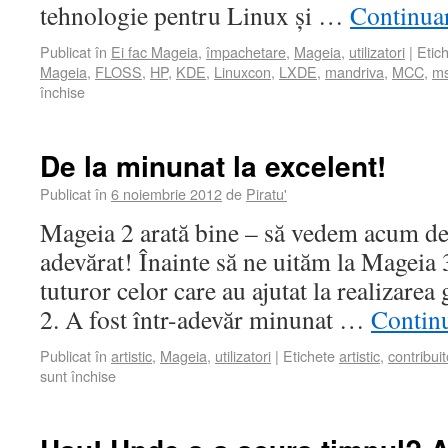
tehnologie pentru Linux și …
Continua
Publicat în
Ei fac Mageia
,
împachetare
,
Mageia
,
utilizatori
|
Etic
Mageia
,
FLOSS
,
HP
,
KDE
,
Linuxcon
,
LXDE
,
mandriva
,
MCC
,
m
închise
De la minunat la excelent!
Publicat în
6 noiembrie 2012
de
Piratu'
Mageia 2 arată bine – să vedem acum de c
adevărat! Înainte să ne uităm la Magei
tuturor celor care au ajutat la realizarea
2. A fost într-adevăr minunat …
Contin
Publicat în
artistic
,
Mageia
,
utilizatori
|
Etichete
artistic
,
contribuit
sunt închise