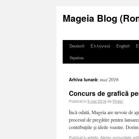
Mageia Blog (Ro
Deutsch
Ελληνικά
English
E
Україна
mai 2016
Arhiva lunară:
Concurs de grafică pe
Publicat în
9 mai 2016
de
Piratu'
Încă odată, Mageia are nevoie de aj
procesul de pregătire pentru lansarea
contribuțiile și ideile voastre. Do
Publicat în
artistic
,
Atelier
,
comunitate
,
edi