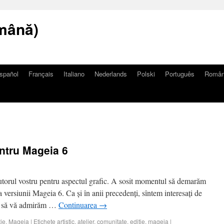
mână)
spañol
Français
Italiano
Nederlands
Polski
Português
Româ
ntru Mageia 6
utorul vostru pentru aspectul grafic. A sosit momentul să demarăm
 versiunii Mageia 6. Ca și în anii precedenți, sîntem interesați de
rim să vă admirăm …
Continuarea
→
ție
,
Mageia
|
Etichete
artistic
,
atelier
,
comunitate
,
ediție
,
mageia
|