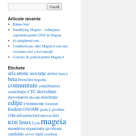
Articole recente
Rămas bun!
Dandifying Mageia – Adăugarea
suportului pentru DNF în Mageia
Și cîștigătorul este….
Următorul pas către Mageia 6 este aici,
versiunea sta1 a fost lansată
Concurs de grafică pentru Mageia 6
Etichete
alfa
artistic
asociație
atelier
bancă
beta
bruxelles
bugzilla
comunitate
contribuitori
dezvoltare
CTC
contribuție
dezvoltatori
distribuție
discuții
ediție
evenimente
forumuri
fosdem
GNOME
grafică
găzduire
iso
i18n
infrastructură
interviu
mageia
linux
KDE
Lyon
mandriva
organizație
qa
release
candidate
siglă
server
sisadmin