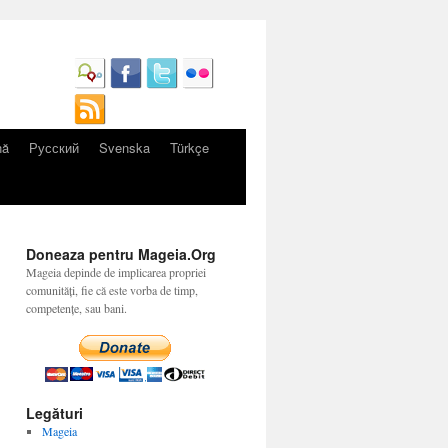
nă
Русский
Svenska
Türkçe
Doneaza pentru Mageia.Org
Mageia depinde de implicarea propriei
comunități, fie că este vorba de timp,
competențe, sau bani.
Legături
Mageia