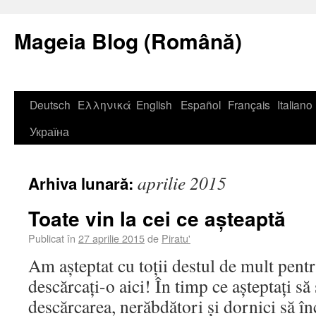
Mageia Blog (Română)
Deutsch
Ελληνικά
English
Español
Français
Italiano
Україна
aprilie 2015
Arhiva lunară:
Toate vin la cei ce așteaptă
Publicat în
27 aprilie 2015
de
Piratu'
Am așteptat cu toții destul de mult pen
descărcați-o aici! În timp ce așteptați să
descărcarea, nerăbdători și dornici să în