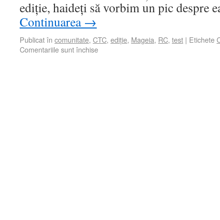
ediție, haideți să vorbim un pic despre e
Continuarea
→
Publicat în
comunitate
,
CTC
,
ediție
,
Mageia
,
RC
,
test
|
Etichete
Comentariile sunt închise