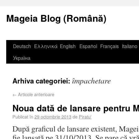
Mageia Blog (Română)
Deutsch
Ελληνικά
English
Español
Français
Italiano
Україна
împachetare
Arhiva categoriei:
←
Articole anterioare
Noua dată de lansare pentru M
Publicat în
29 octombrie 2013
de
Piratu'
După graficul de lansare existent, Mageia
fie lansată pe 31/10/2013. Se pare că vrăj