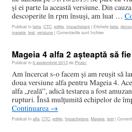
și ei parte la această versiune. Din cauza
descoperite în rpm însuși, am luat …
Co
Publicat în
beta
,
CTC
,
ediție
,
împachetare
|
Etichete
beta
,
dezvo
mageia
,
test
,
versiune
|
Comentariile sunt închise
Mageia 4 alfa 2 așteaptă să fie
Publicat în
6 septembrie 2013
de
Piratu'
Am încercat s-o facem și am reușit să la
doua versiune alfa pentru Mageia 4. Ace
alfa „reală”, adică testarea a fost amuz
rupturi. Însă mulțumită echipelor de î
Continuarea
→
Publicat în
alfa
,
CTC
,
ediție
,
împachetare
,
Mageia
,
test
|
Comenta