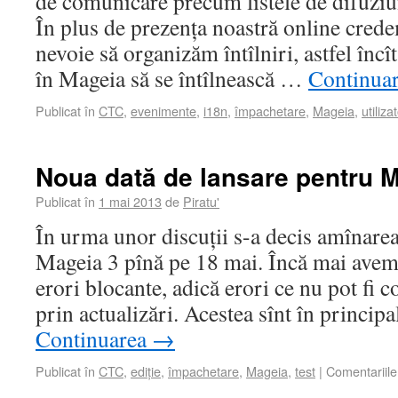
de comunicare precum listele de difuziu
În plus de prezența noastră online cred
nevoie să organizăm întîlniri, astfel înc
în Mageia să se întîlnească …
Continua
Publicat în
CTC
,
evenimente
,
i18n
,
împachetare
,
Mageia
,
utilizat
Noua dată de lansare pentru 
Publicat în
1 mai 2013
de
Piratu'
În urma unor discuții s-a decis amînarea 
Mageia 3 pînă pe 18 mai. Încă mai avem 
erori blocante, adică erori ce nu pot fi 
prin actualizări. Acestea sînt în princip
Continuarea
→
Publicat în
CTC
,
ediție
,
împachetare
,
Mageia
,
test
|
Comentariile