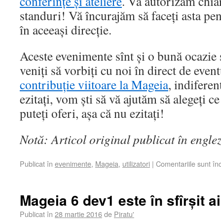
conferințe și ateliere
. Vă autorizăm chiar 
standuri! Vă încurajăm să faceți asta pe
în aceeași direcție.
Aceste evenimente sînt și o bună ocazie s
veniți să vorbiți cu noi în direct de even
contribuție viitoare la Mageia
, indiferen
ezitați, vom ști să vă ajutăm să alegeți ce
puteți oferi, așa că nu ezitați!
Notă: Articol original publicat în engle
Publicat în
evenimente
,
Mageia
,
utilizatori
|
Comentariile sunt în
Mageia 6 dev1 este în sfîrșit ai
Publicat în
28 martie 2016
de
Piratu'