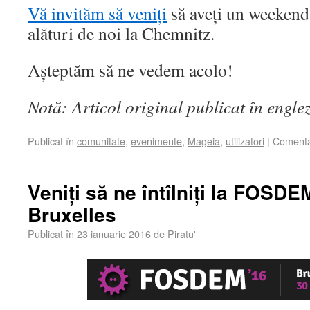
Vă invităm să veniți
să aveți un weekend 
alături de noi la Chemnitz.
Așteptăm să ne vedem acolo!
Notă: Articol original publicat în engle
Publicat în
comunitate
,
evenimente
,
Mageia
,
utilizatori
|
Comentar
Veniți să ne întîlniți la FOSDE
Bruxelles
Publicat în
23 ianuarie 2016
de
Piratu'