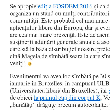
Se apropie
ediția FOSDEM 2016
și ca 
organiza un stand cu mulți contribuitori
comunității. Este probabil cel mai mare
aplicațiilor libere din Europa, dar și e
are cea mai mare prezență. Este de asem
susținerii adunării generale anuale a as
care stă la baza distribuției noastre pref
cină Mageia de sîmbătă seara la care sînte
veniți!
Evenimentul va avea loc sîmbătă pe 30 
ianuarie în Bruxelles, în campusul UL
(Universitatea liberă din Bruxelles), iar
de obicei
la primul etaj din corpul K
. Ve
„bunătăți” drăguțe precum autocolante, p