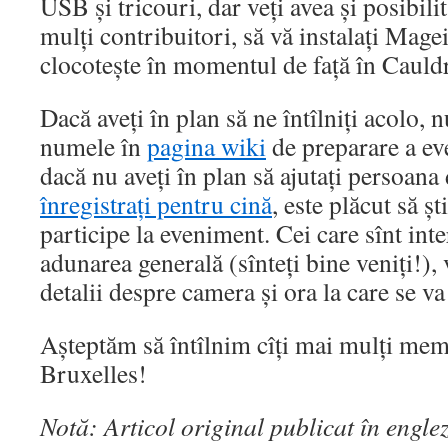
USB și tricouri, dar veți avea și posibili
mulți contribuitori, să vă instalați Magei
clocotește în momentul de față în Cauld
Dacă aveți în plan să ne întîlniți acolo, nu
numele în
pagina wiki
de preparare a ev
dacă nu aveți în plan să ajutați persoana
înregistrați pentru cină
, este plăcut să ș
participe la eveniment. Cei care sînt inte
adunarea generală (sînteți bine veniți!)
detalii despre camera și ora la care se va 
Așteptăm să întîlnim cîți mai mulți memb
Bruxelles!
Notă: Articol original publicat în engle