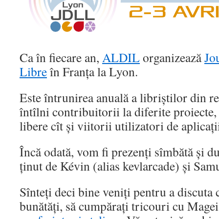
Ca în fiecare an,
ALDIL
organizează
Jo
Libre
în Franța la Lyon.
Este întrunirea anuală a libriștilor din r
întîlni contribuitorii la diferite proiecte,
libere cît și viitorii utilizatori de aplicați
Încă odată, vom fi prezenți sîmbătă și d
ținut de Kévin (alias kevlarcade) și Samu
Sînteți deci bine veniți pentru a discuta 
bunătăți, să cumpărați tricouri cu Magei