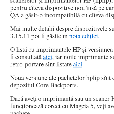
scanerelor și imprimantelor HP (hplip),
pentru cîteva dispozitive noi, însă pe ca
QA a găsit-o incompatibilă cu cîteva disp
Mai multe detalii despre dispozitivele s
3.15.11 pot fi găsite în
nota ediției.
O listă cu imprimantele HP și versiunea
fi consultată
aici
, iar noile imprimante s
retro-portare sînt listate
aici
.
Noua versiune ale pachetelor hplip sînt 
depozitul Core Backports.
Dacă aveți o imprimantă sau un scaner 
funcționează corect cu Mageia 5, veți av
pachete.