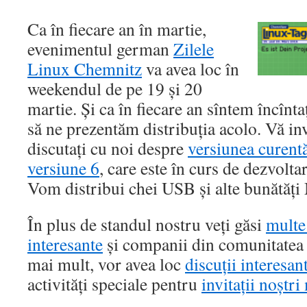
Ca în fiecare an în martie,
evenimentul german
Zilele
Linux Chemnitz
va avea loc în
weekendul de pe 19 și 20
martie. Și ca în fiecare an sîntem încînta
să ne prezentăm distribuția acolo. Vă inv
discutați cu noi despre
versiunea curent
versiune 6
, care este în curs de dezvolt
Vom distribui chei USB și alte bunătăț
În plus de standul nostru veți găsi
multe 
interesante
și companii din comunitatea
mai mult, vor avea loc
discuții interesan
activități speciale pentru
invitații noștri