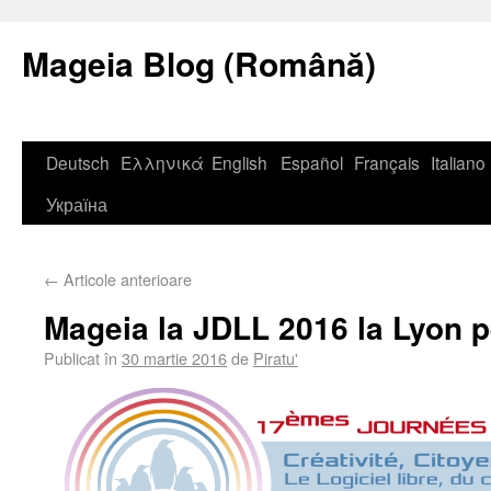
Mageia Blog (Română)
Deutsch
Ελληνικά
English
Español
Français
Italiano
Україна
←
Articole anterioare
Mageia la JDLL 2016 la Lyon pe
Publicat în
30 martie 2016
de
Piratu'