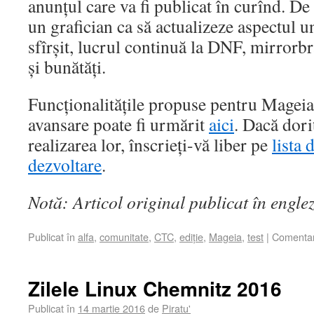
anunțul care va fi publicat în curînd. D
un grafician ca să actualizeze aspectul u
sfîrșit, lucrul continuă la DNF, mirrorbra
și bunătăți.
Funcționalitățile propuse pentru Mageia 
avansare poate fi urmărit
aici
. Dacă doriț
realizarea lor, înscrieți-vă liber pe
lista 
dezvoltare
.
Notă: Articol original publicat în engle
Publicat în
alfa
,
comunitate
,
CTC
,
ediție
,
Mageia
,
test
|
Comentari
Zilele Linux Chemnitz 2016
Publicat în
14 martie 2016
de
Piratu'