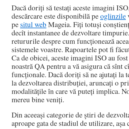
Dacă doriți să testați aceste imagini ISO
descărcare este disponibilă pe
oglinzile
v
pe
situl web
Mageia. Fiți totuși conștienț
decît instantanee de dezvoltare timpurie
retururile despre cum funcționează acea
sistemele voastre. Rapoartele pot fi făcu
Ca de obicei, aceste imagini ISO au fost 
noastră QA pentru a vă asigura că sînt cî
funcționale. Dacă doriți să ne ajutați la t
la dezvoltarea distribuției, aruncați o pr
modalitățile în care vă puteți implica. No
mereu bine veniți.
Din aceeași categorie de știri de dezvolt
aproape gata de stadiul de utilizare, așa 