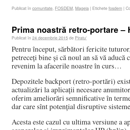
Publicat în
comunitate
,
FOSDEM
,
Mageia
|
Etichete
fosdem
|
Co
Prima noastră retro-portare –
Publicat în
24 decembrie 2015
de
Piratu'
Pentru început, sărbători fericite tuturor
petreceți bine și că noul an să vă aducă c
revenim la afacerile noastre în curs…
Depozitele backport (retro-portări) exis
actualizări la aplicații necesare anumitor 
oferim ameliorări semnificative în terme
dar care sînt potențial disruptive sistemel
Acesta este cazul cu ultima versiune a ap