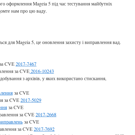
ого оформлення Mageia 5 під час тестування майбутніх
ідомте нам про цю ваду.
ься для Mageia 5, це оновлення захисту і виправлення вад.
 за CVE
2017-7467
авлення за CVE
2016-10243
идобування з архівів, у яких використано стискання,
влення
за CVE
ння за CVE
2017-5029
ння
за CVE
иправлення за CVE
2017-2668
виправлень
за CVE
иправлення за CVE
2017-7692