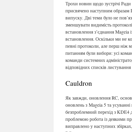
Трохи новин щодо зустрічі Ради 
присвячено наступним образам 
випуску. Дві теми було не пов’яз
зменшувати видимість протоколів
встановлення з’єднання Mageia 
встановлення. Оскільки ми не к
певні протоколи, але перш ніж м
питанням були вибори: усі коман
команди системних адміністрато
відповідних списків листування 
Cauldron
Як завжди, оновлення RC, основ
оновлень з Mageia 5 та усуванн
безпроблемний перехід з KDE4 д
проблемою робота із деякими при
виправлено у наступних збірках,