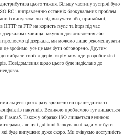
дистрибутива цього тижня. Більшу частину зустрічі було
ISO RC і виправленню останніх блокувальних проблем
ано із випуском: чи слід вилучати або, принаймні,
 HTTP та FTP на користь rsync та https під час
із дзеркалом сховища пакунків для оновлення або
онтролюємо ці дзеркала, ми можемо лише рекомендувати
и це зробимо, усе це має бути обговорено. Другим
ди вибрали своїх лідерів, окрім команди розробників і
рів. Повідомлення щодо цього буде надіслано до
невдовзі.
ний акцент цього разу зроблено на працездатності
і конфліктів пакунків. Великою проблемою тут лишається
о Plasma5. Також у образах ISO лишається великою
нтерами, але ця і дві інші блокувальні вади має бути
 які буде випущено дуже скоро. Ми очікуємо доступність