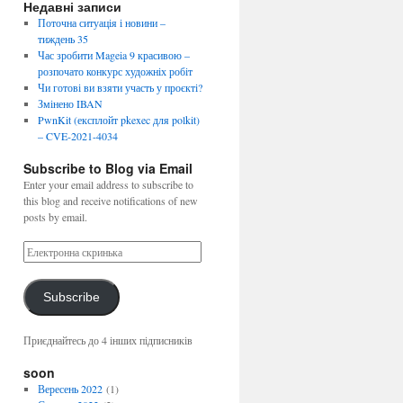
Недавні записи
Поточна ситуація і новини –
тиждень 35
Час зробити Mageia 9 красивою –
розпочато конкурс художніх робіт
Чи готові ви взяти участь у проєкті?
Змінено IBAN
PwnKit (експлойт pkexec для polkit)
– CVE-2021-4034
Subscribe to Blog via Email
Enter your email address to subscribe to
this blog and receive notifications of new
posts by email.
Subscribe
Приєднайтесь до 4 інших підписників
soon
Вересень 2022
(1)