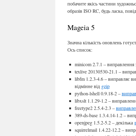
побачите якісь частини художнь
образів ISO RC, будь ласка, пов
Mageia 5
Значна кількість оновлень готуєт
Ось список:
minicom 2.7.1 – виправлення
texlive 20130530-21.1 – випр
libfm 1.2.3-4.6 – виправляє в
відмінне від
gzip
python-lshell 0.9.18-2 –
випра
libxslt 1.1.29-1.2 – виправле
freetype2 2.5.4-2.3 –
виправле
389-ds-base 1.3.4.14-1.2 – в
openjpeg 1.5.2-5.2 – декілька
squirrelmail 1.4.22-12.2 – в