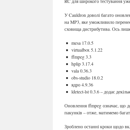
RC для широкого тестування уж
У Cauldron доволі багато оновле
на MP3, яке уможливило перенесе
сховища дистрибутива. Ось лише
mesa 17.0.5
virtualbox 5.1.22
ffmpeg 3.3
hplip 3.17.4
vala 0.36.3
obs-studio 18.0.2
ядро 4.9.36
ldetect-lst 0.3.6 – додає декі
Оновлення ffmpeg означає, що д
пакунків – отже, матимемо бага
Зроблено останні кроки щодо вк