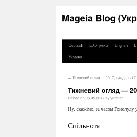
Mageia Blog (Укр
Deutsch
Ελληνικά
English
E
Україна
←
Тижневий огляд — 2017, тиждень 17
Тижневий огляд — 20
Posted on
06.05.2017
by
yurchor
Ну, скажімо, за часом Гонолулу
Спільнота