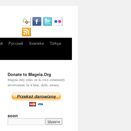
nă
Русский
Svenska
Türkçe
Donate to Mageia.Org
Mageia only relies on its own community
involvement, be it time, skills, money.
soon