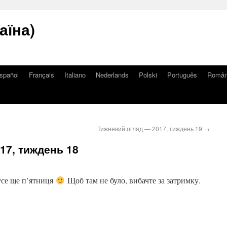
аїна)
spañol
Français
Italiano
Nederlands
Polski
Português
Româ
Тижневий огляд — 2017, тиждень 19
→
17, тиждень 18
 усе ще п’ятниця
Щоб там не було, вибачте за затримку.