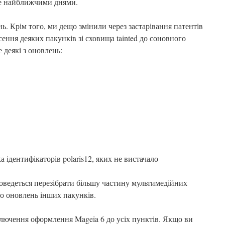
е найближчими днями.
нь. Крім того, ми дещо змінили через застарівання патентів
ння деяких пакунків зі сховища tainted до соновного
 деякі з оновлень:
лька ідентифікаторів polaris12, яких не вистачало
оведеться перезібрати більшу частину мультимедійних
то оновлень інших пакунків.
лючення оформлення Mageia 6 до усіх пунктів. Якщо ви