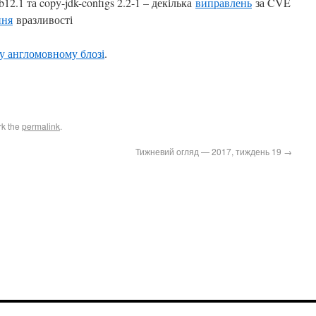
.b12.1 та copy-jdk-configs 2.2-1 – декілька
виправлень
за CVE
ння
вразливості
у англомовному блозі
.
rk the
permalink
.
Тижневий огляд — 2017, тиждень 19
→