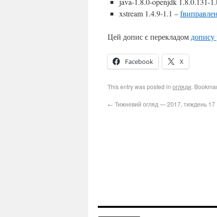
java-1.8.0-openjdk 1.8.0.131-1
xstream 1.4.9-1.1 –
fвиправле
Цей допис є перекладом
допису 
Facebook
X
This entry was posted in
огляди
. Bookma
←
Тижневий огляд — 2017, тиждень 17