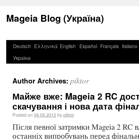
Mageia Blog (Україна)
Deutsch
Ελληνικά
English
Español
Français
Italiano
Україна
piktor
Author Archives:
Майже вже: Mageia 2 RC дос
скачування і нова дата фіна
Posted on
09.05.2012
by
piktor
Після певної затримки Mageia 2 RC 
останніх випробувань перед фіналь