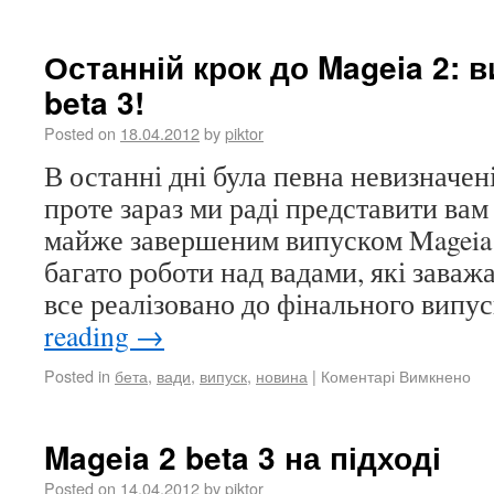
Останній крок до Mageia 2: 
beta 3!
Posted on
18.04.2012
by
piktor
В останні дні була певна невизначені
проте зараз ми раді представити вам 
майже завершеним випуском Mageia 
багато роботи над вадами, які заваж
все реалізовано до фінального випу
reading
→
Posted in
бета
,
вади
,
випуск
,
новина
|
Коментарі Вимкнено
Mageia 2 beta 3 на підході
Posted on
14.04.2012
by
piktor