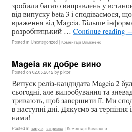
зробили багато виправлень у встано
від випуску beta 3 і сподіваємося, щ
враження від Mageia. Більше інформа
розробницький …
Continue reading
Posted in
Uncategorized
|
Коментарі Вимкнено
Mageia як добре вино
Posted on
02.05.2012
by
piktor
Випуск реліз-кандидата Mageia 2 бу
сьогодні, але випробування та знева
тривають, щоб завершити її. Ми спо
в наступні дні. Дякуємо за терпіння 
нами!
Posted in
випуск
,
затримка
|
Коментарі Вимкнено