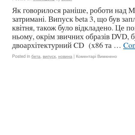
Як говорилося раніше, роботи над M
затримані. Випуск beta 3, що був за
квітня, також було відкладено. Це по
ньому, окрім звичних образів DVD, б
двоархітектурний CD (x86 та …
Con
Posted in
бета
,
випуск
,
новина
|
Коментарі Вимкнено