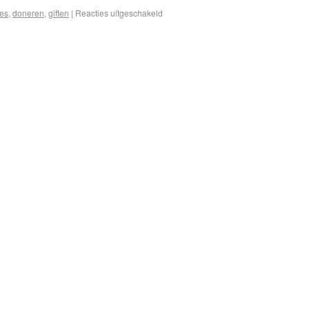
ies
,
doneren
,
giften
|
Reacties uitgeschakeld