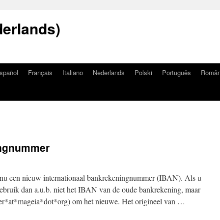
erlands)
spañol
Français
Italiano
Nederlands
Polski
Português
Româ
ingnummer
 nu een nieuw internationaal bankrekeningnummer (IBAN). Als u
ebruik dan a.u.b. niet het IBAN van de oude bankrekening, maar
rer*at*mageia*dot*org) om het nieuwe. Het origineel van …