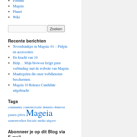
Forums
Mageia
Planet
Wiki
Recente berichten
Toverdrankjes in Mageia: 01 – Pidgin
en accessoires
De kracht van 10
Help… Mijn browser krijgt geen
verbinding met de website van Mageia
Maatregelen die onze webdiensten
beschermen.
Mageia 10 Release Candidate
uitgebracht
Tags
community
contentcreatie
donaties
doneren
Mageia
gamen
giften
samenwerken
Sociale media
uitgave
Abonneer je op dit Blog via