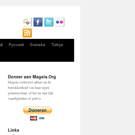
nă
Русский
Svenska
Türkçe
Doneer aan Mageia.Org
Mageia vertrouwt alleen op de
betrokkenheid van haar eigen
gemeenschap, of het nu met tijd,
vaardigheden of geld is.
Links