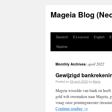
Mageia Blog (Ned
Deutsch
Ελληνικά
English
E
Україна
april 2022
Monthly Archives:
Gewijzigd bankreken
Posted on
29 april 2022
by
Marja
Mageia wisselde van bank en heeft
geld wilt overmaken naar Mageia, g
vraag onze penningmeester (treasu
Continue reading
→