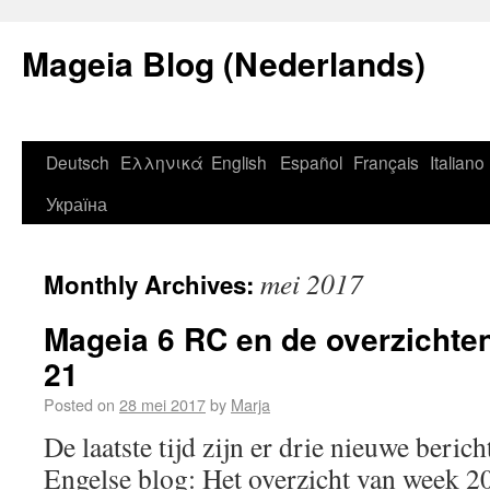
Mageia Blog (Nederlands)
Deutsch
Ελληνικά
English
Español
Français
Italiano
Україна
mei 2017
Monthly Archives:
Mageia 6 RC en de overzichte
21
Posted on
28 mei 2017
by
Marja
De laatste tijd zijn er drie nieuwe beric
Engelse blog: Het overzicht van week 20,