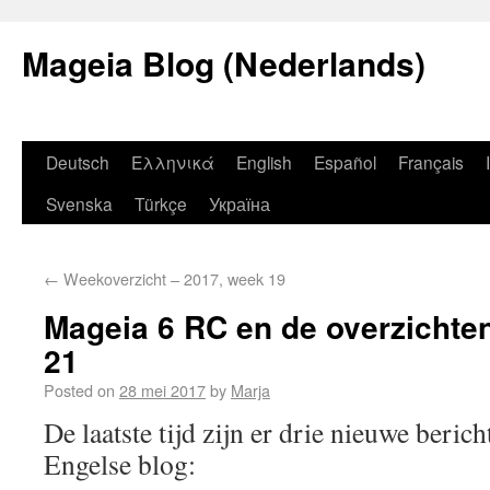
Mageia Blog (Nederlands)
Deutsch
Ελληνικά
English
Español
Français
Svenska
Türkçe
Україна
←
Weekoverzicht – 2017, week 19
Mageia 6 RC en de overzichte
21
Posted on
28 mei 2017
by
Marja
De laatste tijd zijn er drie nieuwe beric
Engelse blog: