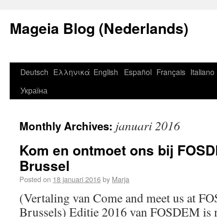
Mageia Blog (Nederlands)
Deutsch
Ελληνικά
English
Español
Français
Italiano
Україна
januari 2016
Monthly Archives:
Kom en ontmoet ons bij FOSD
Brussel
Posted on
18 januari 2016
by
Marja
(Vertaling van Come and meet us at 
Brussels) Editie 2016 van FOSDEM is na