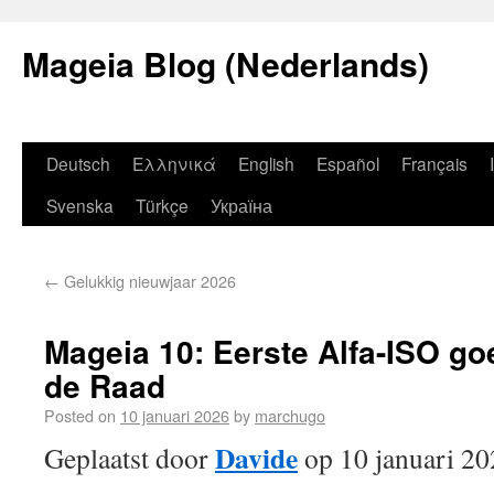
Mageia Blog (Nederlands)
Deutsch
Ελληνικά
English
Español
Français
Svenska
Türkçe
Україна
←
Gelukkig nieuwjaar 2026
Mageia 10: Eerste Alfa-ISO g
de Raad
Posted on
10 januari 2026
by
marchugo
Davide
Geplaatst door
op 10 januari 20