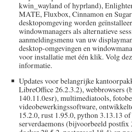
kwin_wayland of hyprland), Enlight
MATE, Fluxbox, Cinnamon en Sugar.
desktopomgeving worden geïnstalleer
windowmanagers als alternatieve sessi
aanmeldingsmenu van uw displaymana
desktop-omgevingen en windowmanag
voor installatie met één klik. Volg de
informatie.
Updates voor belangrijke kantoorpakk
LibreOffice 26.2.3.2), webbrowsers (
140.11.0esr), multimediatools, fotob
videobewerkingssoftware, ontwikkelto
15.2.0, rust 1.95.0, python 3.13.13 of 
serverdaemons (bijvoorbeeld postfix 
docker 28.5.2, postgresql 18.4) en no