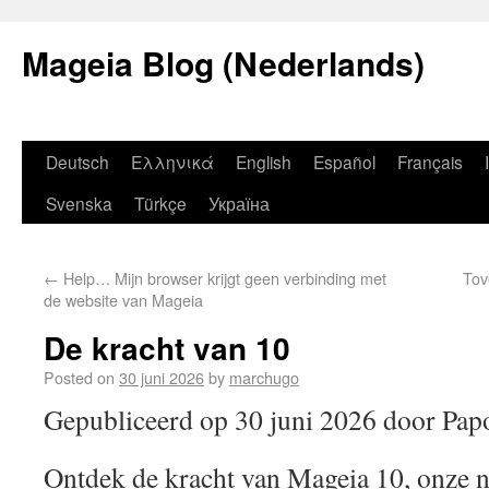
Mageia Blog (Nederlands)
Deutsch
Ελληνικά
English
Español
Français
Svenska
Türkçe
Україна
←
Help… Mijn browser krijgt geen verbinding met
Tov
de website van Mageia
De kracht van 10
Posted on
30 juni 2026
by
marchugo
Gepubliceerd op 30 juni 2026 door Pap
Ontdek de kracht van Mageia 10, onze n