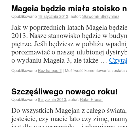
Mageia będzie miała stoisko
Opublikowano
18 stycznia 2013
,
autor:
Sławomir Skrzyniarz
Jak w poprzednich latach Mageia będ
2013. Nasze stanowisko będzie w budy
piętrze. Jeśli będziesz w pobliżu wpadnij
porozmawiać o naszej ulubionej dystry
o wydaniu Mageia 3, ale także …
Czytaj
Opublikowano
Bez kategorii
|
Możliwość komentowania
została
Szczęśliwego nowego roku!
Opublikowano
8 stycznia 2013
,
autor:
Rafał Prasał
Do wszystkich Magejan z całego świata
jesteście, czy macie lato czy zimę, mam
jest dla was wspaniały – i planujemy uc