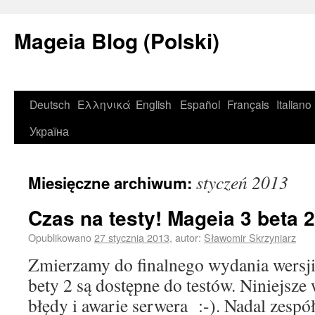
Mageia Blog (Polski)
Deutsch
Ελληνικά
English
Español
Français
Italiano
Україна
styczeń 2013
Miesięczne archiwum:
Czas na testy! Mageia 3 beta 
Opublikowano
27 stycznia 2013
,
autor:
Sławomir Skrzyniarz
Zmierzamy do finalnego wydania wersji
bety 2 są dostępne do testów. Niniejsze
błędy i awarie serwera :-). Nadal zespó