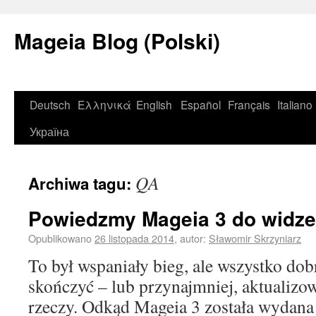
Mageia Blog (Polski)
Deutsch
Ελληνικά
English
Español
Français
Italiano
Україна
QA
Archiwa tagu:
Powiedzmy Mageia 3 do widze
Opublikowano
26 listopada 2014
,
autor:
Sławomir Skrzyniarz
To był wspaniały bieg, ale wszystko dob
skończyć – lub przynajmniej, aktualizo
rzeczy. Odkąd Mageia 3 została wydan