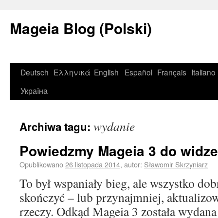
Mageia Blog (Polski)
Deutsch
Ελληνικά
English
Español
Français
Italiano
Україна
wydanie
Archiwa tagu:
Powiedzmy Mageia 3 do widze
Opublikowano
26 listopada 2014
,
autor:
Sławomir Skrzyniarz
To był wspaniały bieg, ale wszystko dob
skończyć – lub przynajmniej, aktualizo
rzeczy. Odkąd Mageia 3 została wydan