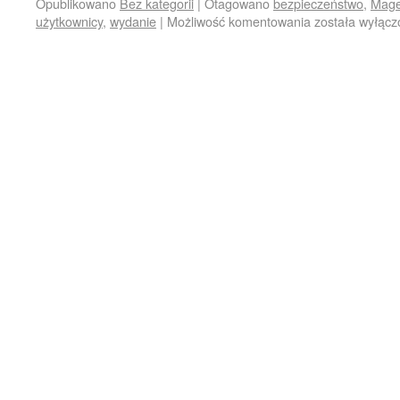
Opublikowano
Bez kategorii
|
Otagowano
bezpieczeństwo
,
Mage
użytkownicy
,
wydanie
|
Możliwość komentowania
została wyłąc