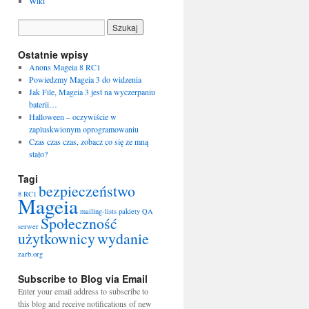
Wiki
Ostatnie wpisy
Anons Mageia 8 RC1
Powiedzmy Mageia 3 do widzenia
Jak File, Mageia 3 jest na wyczerpaniu
baterii…
Halloween – oczywiście w
zapluskwionym oprogramowaniu
Czas czas czas, zobacz co się ze mną
stało?
Tagi
bezpieczeństwo
8 RC1
Mageia
mailing-lists
pakiety
QA
Społeczność
serwer
użytkownicy
wydanie
zarb.org
Subscribe to Blog via Email
Enter your email address to subscribe to
this blog and receive notifications of new