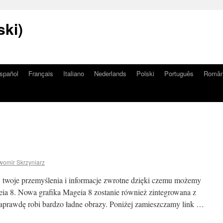
ski)
spañol
Français
Italiano
Nederlands
Polski
Português
Româ
womir Skrzyniarz
 twoje przemyślenia i informacje zwrotne dzięki czemu możemy
a 8. Nowa grafika Mageia 8 zostanie również zintegrowana z
prawdę robi bardzo ładne obrazy. Poniżej zamieszczamy link …