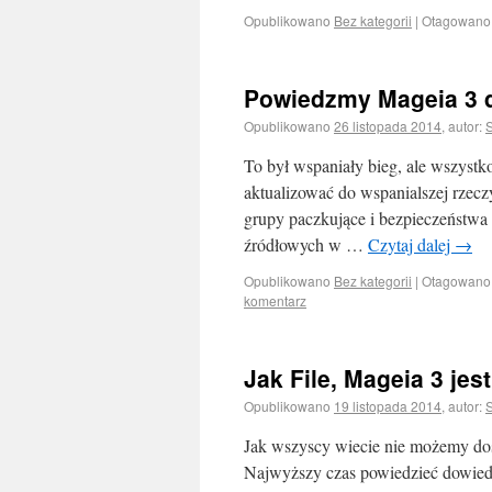
Opublikowano
Bez kategorii
|
Otagowano
Powiedzmy Mageia 3 
Opublikowano
26 listopada 2014
,
autor:
S
To był wspaniały bieg, ale wszystk
aktualizować do wspanialszej rzec
grupy paczkujące i bezpieczeństwa d
źródłowych w …
Czytaj dalej
→
Opublikowano
Bez kategorii
|
Otagowano
komentarz
Jak File, Mageia 3 jes
Opublikowano
19 listopada 2014
,
autor:
S
Jak wszyscy wiecie nie możemy dos
Najwyższy czas powiedzieć dowiedz