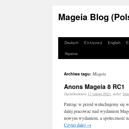
Mageia Blog (Pol
Deutsch
Ελληνικά
English
E
Україна
Mageia
Archiwa tagu:
Anons Mageia 8 RC1
Opublikowano
17 lutego 2021
,
autor:
Sła
Patrząc w przód wsłuchujemy się w
dalej pracować nad wydaniem Magei
nowym wydaniem, a społeczność na
Czytaj dalej
→