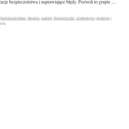
acje bezpieczeństwa i naprawiające błędy. Pozwoli to grupie …
bezpieczeństwo
,
Mageia
,
pakiety
,
Społeczność
,
użytkownicy
,
wydanie
|
zona