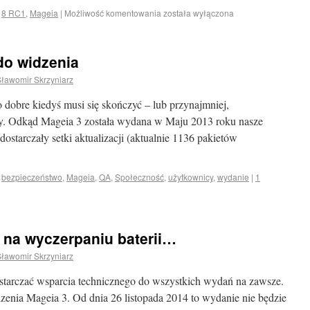
8 RC1
,
Mageia
|
Możliwość komentowania
została wyłączona
do widzenia
ławomir Skrzyniarz
o dobre kiedyś musi się skończyć – lub przynajmniej,
zy. Odkąd Mageia 3 została wydana w Maju 2013 roku nasze
ostarczały setki aktualizacji (aktualnie 1136 pakietów
bezpieczeństwo
,
Mageia
,
QA
,
Społeczność
,
użytkownicy
,
wydanie
|
1
t na wyczerpaniu baterii…
ławomir Skrzyniarz
tarczać wsparcia technicznego do wszystkich wydań na zawsze.
enia Mageia 3. Od dnia 26 listopada 2014 to wydanie nie będzie