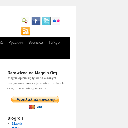
nă
Русский
Svenska
Türkçe
Darowizna na Mageia.Org
Mageia opiera się tylko na własnym
zaangażowanium społeczności. Jest to ich
czas, umiejętności, pieniądze.
Blogroll
Mageia