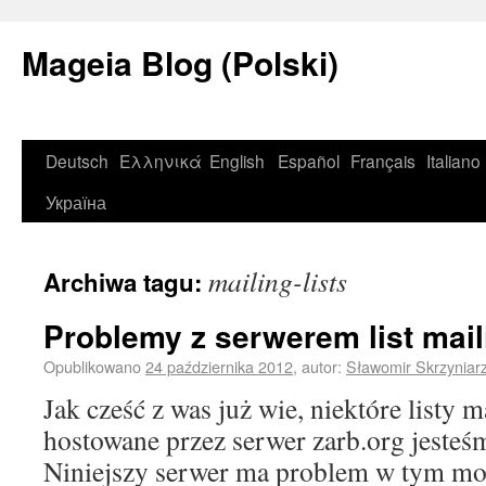
Mageia Blog (Polski)
Deutsch
Ελληνικά
English
Español
Français
Italiano
Україна
mailing-lists
Archiwa tagu:
Problemy z serwerem list mai
Opublikowano
24 października 2012
,
autor:
Sławomir Skrzyniar
Jak cześć z was już wie, niektóre listy 
hostowane przez serwer zarb.org jesteś
Niniejszy serwer ma problem w tym mom