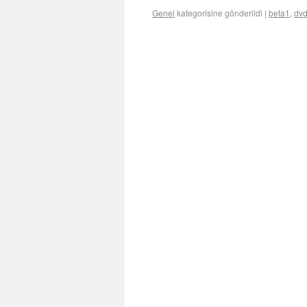
Genel
kategorisine gönderildi
|
beta1
,
dv