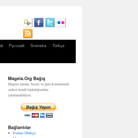
nă
Русский
Svenska
Türkçe
Mageia.Org Bağış
Mageia zaman, beceri ve para konularında
sadece kendi topluluğundan
yararlanabiliyor.
Bağlantılar
Forum (Türkçe)