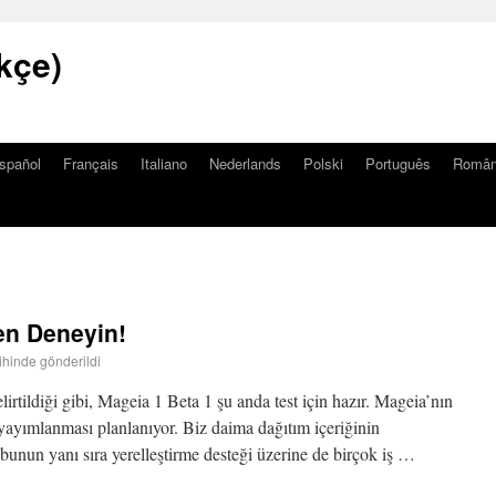
kçe)
spañol
Français
Italiano
Nederlands
Polski
Português
Româ
en Deneyin!
rihinde gönderildi
irtildiği gibi, Mageia 1 Beta 1 şu anda test için hazır. Mageia’nın
yayımlanması planlanıyor. Biz daima dağıtım içeriğinin
 bunun yanı sıra yerelleştirme desteği üzerine de birçok iş …