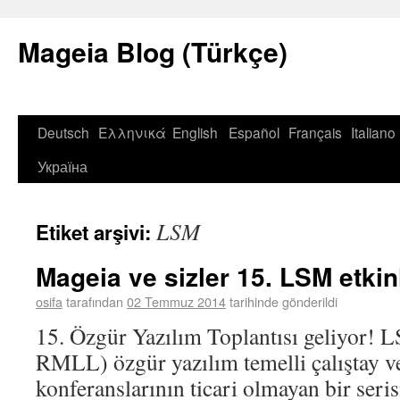
Mageia Blog (Türkçe)
Deutsch
Ελληνικά
English
Español
Français
Italiano
Україна
LSM
Etiket arşivi:
Mageia ve sizler 15. LSM etkin
osifa
tarafından
02 Temmuz 2014
tarihinde gönderildi
15. Özgür Yazılım Toplantısı geliyor! 
RMLL) özgür yazılım temelli çalıştay v
konferanslarının ticari olmayan bir seris