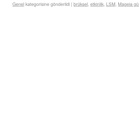
Genel
kategorisine gönderildi
|
brüksel
,
etkinlik
,
LSM
,
Mageia gün