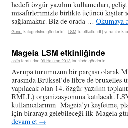
hedefi özgür yazılım kullanıcıları, gelişt
misafirlerimizle birlikte üçüncü kişiler 
sağlamaktır. Biz de orada …
Okumaya d
Genel
kategorisine gönderildi
|
LSM
ile etiketlendi
|
yorumlar kap
Mageia LSM etkinliğinde
osifa
tarafından
09 Haziran 2013
tarihinde gönderildi
Avrupa turumuzun bir parçası olarak 
arasında Brüksel’de libre de bruxelles ü
yapılacak olan 14. özgür yazılım toplan
RMLL) organizasyonuna katılacak. LS
kullanıcılarının Mageia’yı keşfetme, p
için biraraya gelebileceği ilk Mageia g
devam et
→