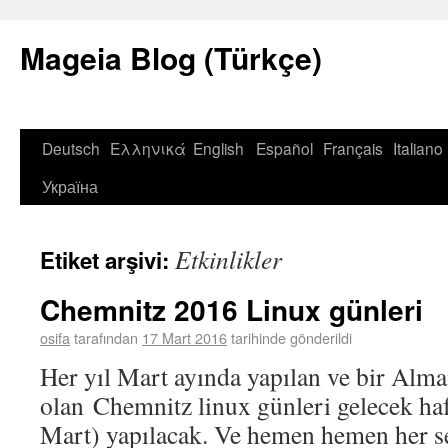
Mageia Blog (Türkçe)
Deutsch
Ελληνικά
English
Español
Français
Italiano
Україна
Etkinlikler
Etiket arşivi:
Chemnitz 2016 Linux günleri
osifa
tarafından
17 Mart 2016
tarihinde gönderildi
Her yıl Mart ayında yapılan ve bir Alma
olan Chemnitz linux günleri gelecek ha
Mart) yapılacak. Ve hemen hemen her s