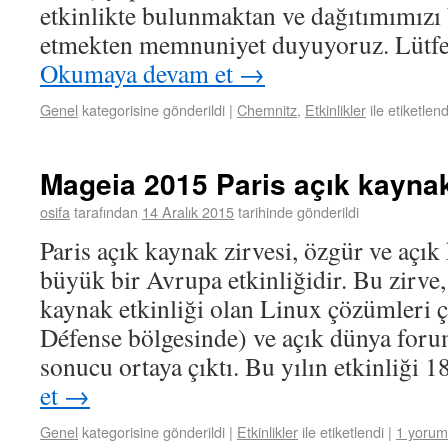
etkinlikte bulunmaktan ve dağıtımımızı
etmekten memnuniyet duyuyoruz. Lütfe
Okumaya devam et
→
Genel
kategorisine gönderildi
|
Chemnitz
,
Etkinlikler
ile etiketlend
Mageia 2015 Paris açık kaynak
osifa
tarafından
14 Aralık 2015
tarihinde gönderildi
Paris açık kaynak zirvesi, özgür ve açı
büyük bir Avrupa etkinliğidir. Bu zirve,
kaynak etkinliği olan Linux çözümleri 
Défense bölgesinde) ve açık dünya foru
sonucu ortaya çıktı. Bu yılın etkinliği 
et
→
Genel
kategorisine gönderildi
|
Etkinlikler
ile etiketlendi
|
1 yorum