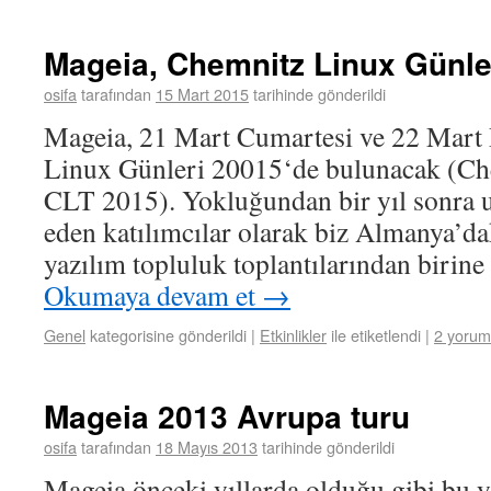
Mageia, Chemnitz Linux Günle
osifa
tarafından
15 Mart 2015
tarihinde gönderildi
Mageia, 21 Mart Cumartesi ve 22 Mart
Linux Günleri 20015‘de bulunacak (Ch
CLT 2015). Yokluğundan bir yıl sonra
eden katılımcılar olarak biz Almanya’d
yazılım topluluk toplantılarından birin
Okumaya devam et
→
Genel
kategorisine gönderildi
|
Etkinlikler
ile etiketlendi
|
2 yorum
Mageia 2013 Avrupa turu
osifa
tarafından
18 Mayıs 2013
tarihinde gönderildi
Mageia önceki yıllarda olduğu gibi bu 