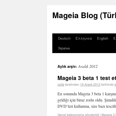
Mageia Blog (Tür
Deutsch
Ελληνικά
English
E
Україна
Aralık 2012
Aylık arşiv:
Mageia 3 beta 1 test e
osifa
tarafından
19 Aralık 2012
tarihinde 
En sonunda Mageia 3 beta 1 karşınız
geldiği için biraz zorlu oldu. Şimdi
DVD’leri kullanma, size bazı tesci
Genel
kategorisine gönderildi
|
Mageia 3 