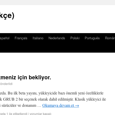
kçe)
spañol
Français
Italiano
Nederlands
Polski
Português
Româ
tmeniz için bekliyor.
gönderildi
da. Bu ilk beta yayını, yükleyicide bazı önemli yeni özelliklerle
lik GRUB 2 bir seçenek olarak dahil edilmiştir. Klasik yükleyici ile
lli sürücüler ve donanım …
Okumaya devam et
→
beta 1
ile etiketlendi
|
yorumlar kapalı