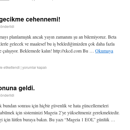
e gecikme cehennemi!
gönderildi
tmayı planlamıştık ancak yayın zamanını şu an bilemiyoruz. Beta
klerle gelecek ve maalesef bu iş beklediğimizden çok daha fazla
de çalışıyor. Beklemede kalın! http://xkcd.com Bu …
Okumaya
ile etiketlendi
|
yorumlar kapalı
onuna geldi.
gönderildi
k bundan sonrası için hiçbir güvenlik ve hata güncellemeleri
ilmek için sisteminizi Mageia 2’ye yükseltmeniz gerekmektedir.
gi için lütfen buraya bakın. Bu yazı “Mageia 1 EOL” günlük …