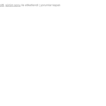
itti
,
sürüm sonu
ile etiketlendi
|
yorumlar kapalı