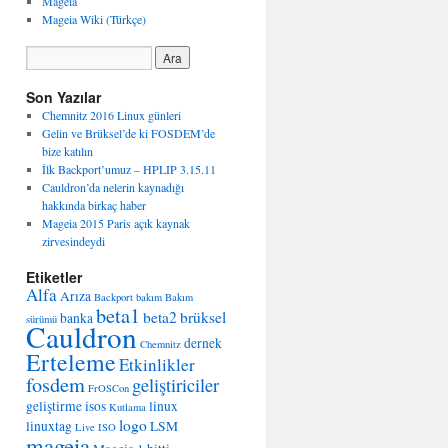
Mageia
Mageia Wiki (Türkçe)
Son Yazılar
Chemnitz 2016 Linux günleri
Gelin ve Brüksel’de ki FOSDEM’de
bize katılın
İlk Backport’umuz – HPLIP 3.15.11
Cauldron’da nelerin kaynadığı
hakkında birkaç haber
Mageia 2015 Paris açık kaynak
zirvesindeydi
Etiketler
Alfa
Arıza
Backport
bakım
Bakım
beta1
beta2
brüksel
banka
sürümü
Cauldron
dernek
Chemnitz
Erteleme
Etkinlikler
fosdem
geliştiriciler
FrOSCon
geliştirme
isos
linux
Kutlama
logo
linuxtag
LSM
Live ISO
mageia