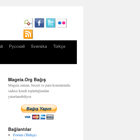
nă
Русский
Svenska
Türkçe
Mageia.Org Bağış
Mageia zaman, beceri ve para konularında
sadece kendi topluluğundan
yararlanabiliyor.
Bağlantılar
Forum (Türkçe)