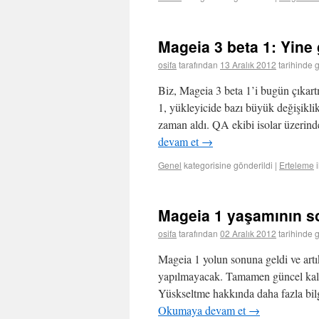
Mageia 3 beta 1: Yin
osifa
tarafından
13 Aralık 2012
tarihinde 
Biz, Mageia 3 beta 1’i bugün çıkar
1, yükleyicide bazı büyük değişikli
zaman aldı. QA ekibi isolar üzerin
devam et
→
Genel
kategorisine gönderildi
|
Erteleme
Mageia 1 yaşamının s
osifa
tarafından
02 Aralık 2012
tarihinde 
Mageia 1 yolun sonuna geldi ve artı
yapılmayacak. Tamamen güncel kalab
Yüskseltme hakkında daha fazla bil
Okumaya devam et
→