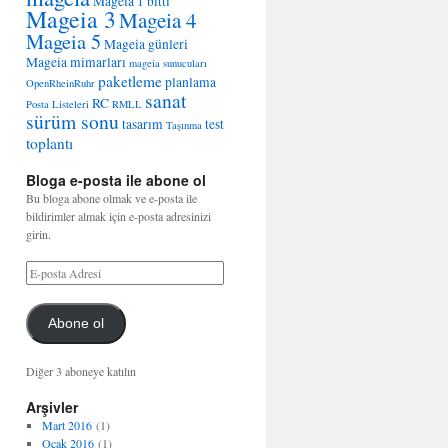
Mageia 1 bitti
Mageia 3
Mageia 4
Mageia 5
Mageia günleri
Mageia mimarları
mageia sunucuları
paketleme
planlama
OpenRheinRuhr
sanat
RC
Posta Listeleri
RMLL
sürüm sonu
tasarım
test
Taşınma
toplantı
Bloga e-posta ile abone ol
Bu bloga abone olmak ve e-posta ile
bildirimler almak için e-posta adresinizi
girin.
Abone ol
Diğer 3 aboneye katılın
Arşivler
Mart 2016
(1)
Ocak 2016
(1)