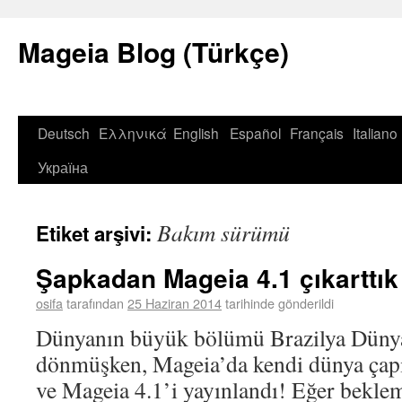
Mageia Blog (Türkçe)
Deutsch
Ελληνικά
English
Español
Français
Italiano
Україна
Bakım sürümü
Etiket arşivi:
Şapkadan Mageia 4.1 çıkarttık
osifa
tarafından
25 Haziran 2014
tarihinde gönderildi
Dünyanın büyük bölümü Brazilya Dünya
dönmüşken, Mageia’da kendi dünya çapın
ve Mageia 4.1’i yayınlandı! Eğer bekle