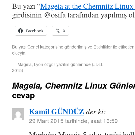
Bu yazı “
Mageia at the Chemnitz Linux
girdisinin @osifa tarafından yapılmış ol
Facebook
X
Bu yazı
Genel
kategorisine gönderilmiş ve
Etkinlikler
ile etiketle
ekleyin.
←
Mageia, Lyon özgür yazılım günlerinde (JDLL
2015)
Mageia, Chemnitz Linux Günler
cevap
Kamil GÜNDÜZ
der ki:
29 Mart 2015 tarihinde, saat 16:59
Merhaba Mageia 5 çıkış tarihi bel