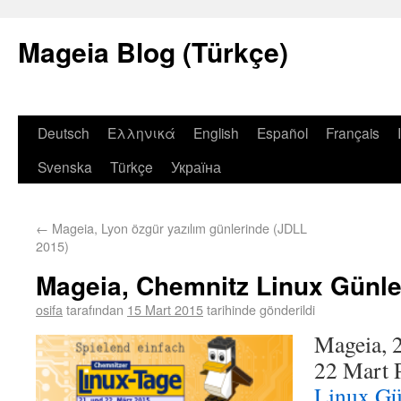
Mageia Blog (Türkçe)
Deutsch
Ελληνικά
English
Español
Français
Svenska
Türkçe
Україна
←
Mageia, Lyon özgür yazılım günlerinde (JDLL
2015)
Mageia, Chemnitz Linux Günle
osifa
tarafından
15 Mart 2015
tarihinde gönderildi
Mageia, 
22 Mart 
Linux Gü