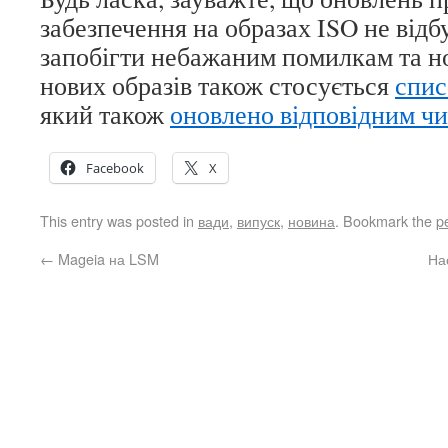
забезпечення на образах ISO не відб
запобігти небажаним помилкам та н
нових образів також стосується
спис
який також
оновлено відповідним ч
Facebook
X
This entry was posted in
вади
,
випуск
,
новина
. Bookmark the
p
←
Mageia на LSM
На