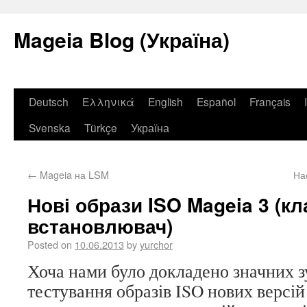
Mageia Blog (Україна)
Deutsch
Ελληνικά
English
Español
Français
Svenska
Türkçe
Україна
←
Mageia на LSM
На
Нові образи ISO Mageia 3 (к
встановлювач)
Posted on
10.06.2013
by
yurchor
Хоча нами було докладено значних 
тестування образів ISO нових версій