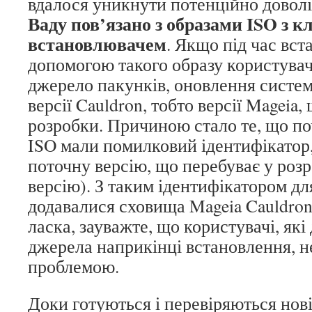
вдалося уникнути потенційно довол
Ваду пов’язано з образами ISO з 
встановлювачем
. Якщо під час вст
допомогою такого образу користувач
джерело пакунків, оновлення систем
версії Cauldron, тобто версії Mageia,
розробки. Причиною стало те, що поч
ISO мали помилковий ідентифікатор
поточну версію, що перебуває у розр
версію). З таким ідентифікатором д
додавалися сховища Mageia Cauldron,
ласка, зауважте, що користувачі, які
джерела наприкінці встановлення, не
проблемою.
Доки готуються і перевіряються нові