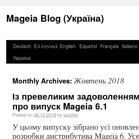
Mageia Blog (Україна)
Deutsch
Ελληνικά
English
Español
Français
Italiano
Україна
Жовтень 2018
Monthly Archives:
Із превеликим задоволення
про випуск Mageia 6.1
Posted on
06.10.2018
by
yurchor
У цьому випуску зібрано усі оновлен
розробки дистрибутива Mageia 6. Ус