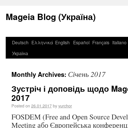
Mageia Blog (Україна)
Deutsch
Ελληνικά
English
Español
Français
Italiano
Україна
Січень 2017
Monthly Archives:
Зустріч і доповідь щодо Ma
2017
Posted on
26.01.2017
by
yurchor
FOSDEM (Free and Open Source Devel
Meeting або Європейська конференц