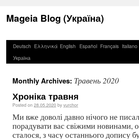
Mageia Blog (Україна)
Deutsch
Ελληνικά
English
Español
Français
Italiano
Україна
Травень 2020
Monthly Archives:
Хроніка травня
Posted on
28.05.2020
by
yurchor
Ми вже доволі давно нічого не писал
порадувати вас свіжими новинами, о
сталося, з часу останнього допису б