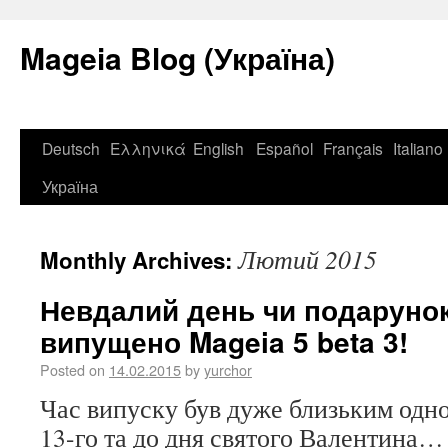
Mageia Blog (Україна)
Deutsch
Ελληνικά
English
Español
Français
Italiano
Україна
Лютий 2015
Monthly Archives:
Невдалий день чи подарунок
випущено Mageia 5 beta 3!
Posted on
14.02.2015
by
yurchor
Час випуску був дуже близьким одно
13-го та до дня святого Валентина…