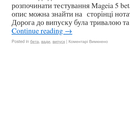
розпочинати тестування Mageia 5 be
опис можна знайти на сторінці нота
Дорога до випуску була тривалою т
Continue reading
→
Posted in
бета
,
вади
,
випуск
|
Коментарі Вимкнено