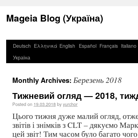
Mageia Blog (Україна)
Deutsch
Ελληνικά
English
Español
Français
Italiano
Україна
Березень 2018
Monthly Archives:
Тижневий огляд — 2018, тижд
Posted on
19.03.2018
by
yurchor
Цього тижня дуже малий огляд, отже
звітів і знімків з CLT – дякуємо Марк
цей звіт! Тим часом було багато чого