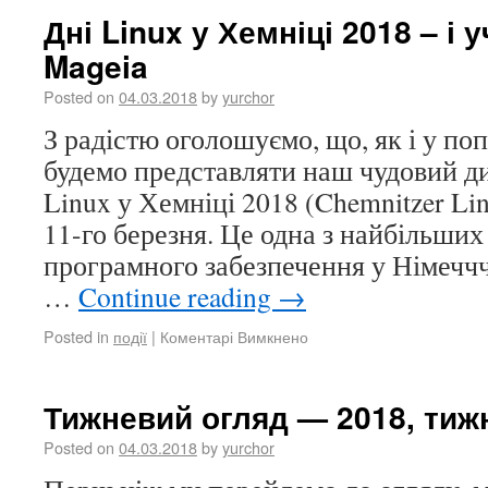
Дні Linux у Хемніці 2018 – і 
Mageia
Posted on
04.03.2018
by
yurchor
З радістю оголошуємо, що, як і у по
будемо представляти наш чудовий д
Linux у Хемніці 2018 (Chemnitzer Lin
11-го березня. Це одна з найбільших
програмного забезпечення у Німеччч
…
Continue reading
→
Posted in
події
|
Коментарі Вимкнено
Тижневий огляд — 2018, тижні
Posted on
04.03.2018
by
yurchor