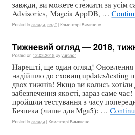
завжди, ви можете стежити за усім с
Advisories, Mageia AppDB, …
Contin
Posted in
огляди
,
події
|
Коментарі Вимкнено
Тижневий огляд — 2018, тижні
Posted on
12.03.2018
by
yurchor
Нарешті, ще один огляд! Оновлення 
надійшло до сховищ updates/testing 
двох тижнів! Якщо ви колись хотіли 
забезпечення якості, зараз саме час!
пройшли тестування з часу попередн
Безпека (лише для Mga5): …
Continu
Posted in
огляди
|
Коментарі Вимкнено