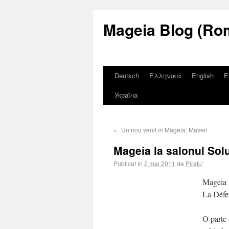
Mageia Blog (Ro
Deutsch
Ελληνικά
English
E
Україна
←
Un nou venit în Mageia: Maven
Mageia la salonul Solu
Publicat în
2 mai 2011
de
Piratu'
Mageia v
La Défe
O parte 