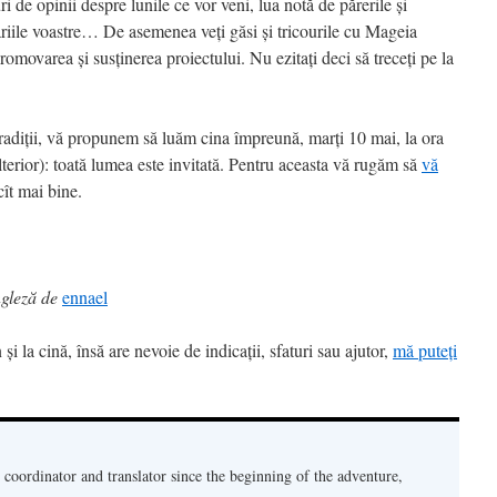
i de opinii despre lunile ce vor veni, lua notă de părerile și
iile voastre… De asemenea veți găsi și tricourile cu Mageia
romovarea și susținerea proiectului. Nu ezitați deci să treceți pe la
radiții, vă propunem să luăm cina împreună, marți 10 mai, la ora
ulterior): toată lumea este invitată. Pentru aceasta vă rugăm să
vă
ît mai bine.
ngleză de
ennael
 și la cină, însă are nevoie de indicații, sfaturi sau ajutor,
mă puteți
oordinator and translator since the beginning of the adventure,