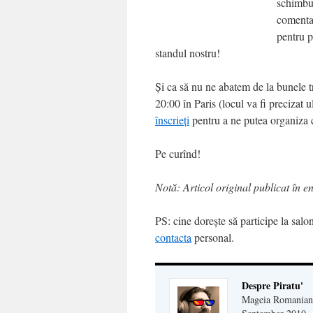
schimbur
comentar
pentru p
standul nostru!
Și ca să nu ne abatem de la bunele t
20:00 în Paris (locul va fi precizat 
înscrieți
pentru a ne putea organiza c
Pe curînd!
Notă: Articol original publicat în e
PS: cine dorește să participe la salon
contacta
personal.
Despre Piratu'
Mageia Romanian c