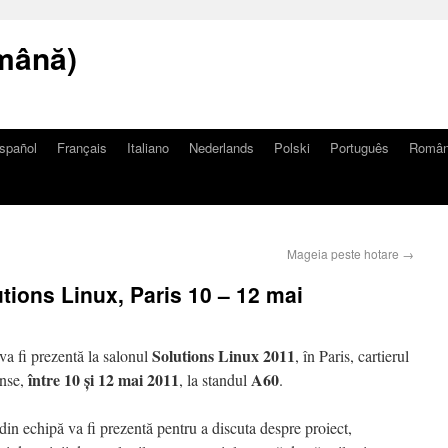
mână)
spañol
Français
Italiano
Nederlands
Polski
Português
Româ
Mageia peste hotare
→
tions Linux, Paris 10 – 12 mai
Solutions Linux 2011
a fi prezentă la salonul
, în Paris, cartierul
între 10 și 12 mai 2011
A60
nse,
, la standul
.
din echipă va fi prezentă pentru a discuta despre proiect,