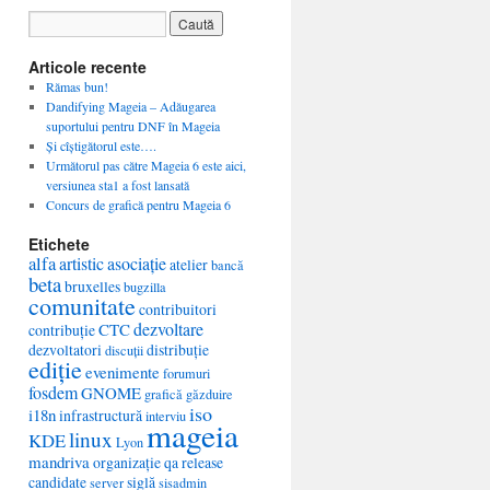
Articole recente
Rămas bun!
Dandifying Mageia – Adăugarea
suportului pentru DNF în Mageia
Și cîștigătorul este….
Următorul pas către Mageia 6 este aici,
versiunea sta1 a fost lansată
Concurs de grafică pentru Mageia 6
Etichete
alfa
artistic
asociație
atelier
bancă
beta
bruxelles
bugzilla
comunitate
contribuitori
dezvoltare
CTC
contribuție
dezvoltatori
distribuție
discuții
ediție
evenimente
forumuri
fosdem
GNOME
grafică
găzduire
iso
i18n
infrastructură
interviu
mageia
linux
KDE
Lyon
mandriva
organizație
qa
release
candidate
siglă
server
sisadmin