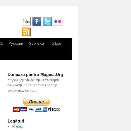
nă
Русский
Svenska
Türkçe
Doneaza pentru Mageia.Org
Mageia depinde de implicarea propriei
comunități, fie că este vorba de timp,
competențe, sau bani.
Legături
Mageia