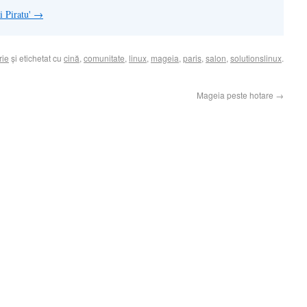
ui Piratu'
→
rie
și etichetat cu
cină
,
comunitate
,
linux
,
mageia
,
paris
,
salon
,
solutionslinux
.
Mageia peste hotare
→