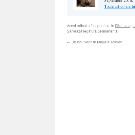
September 2010.
Toate articolele l
Acest articol a fost publicat în
Fără catego
Salvează
legătura permanentă
.
←
Un nou venit în Mageia: Maven