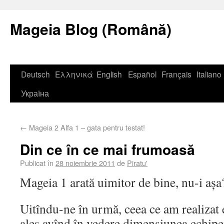
Mageia Blog (Română)
Deutsch
Ελληνικά
English
Español
Français
Italiano
Україна
←
Mageia 2 Alfa 1 – gata pentru testat!
Din ce în ce mai frumoasă
Publicat în
28 noiembrie 2011
de
Piratu'
Mageia 1 arată uimitor de bine, nu-i așa
Uitîndu-ne în urmă, ceea ce am realizat
ales avînd în vedere dimensiunea echipei 