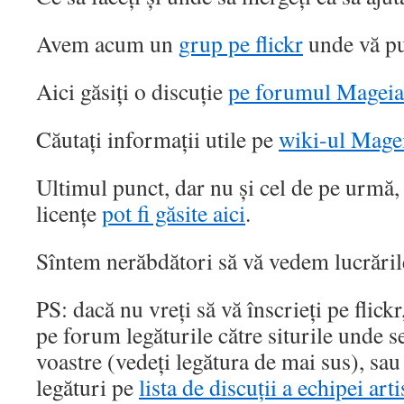
Avem acum un
grup pe flickr
unde vă pu
Aici găsiți o discuție
pe forumul Mageia
Căutați informații utile pe
wiki-ul Mage
Ultimul punct, dar nu și cel de pe urmă,
licențe
pot fi găsite aici
.
Sîntem nerăbdători să vă vedem lucrările
PS: dacă nu vreți să vă înscrieți pe flickr
pe forum legăturile către siturile unde s
voastre (vedeți legătura de mai sus), sau 
legături pe
lista de discuții a echipei arti