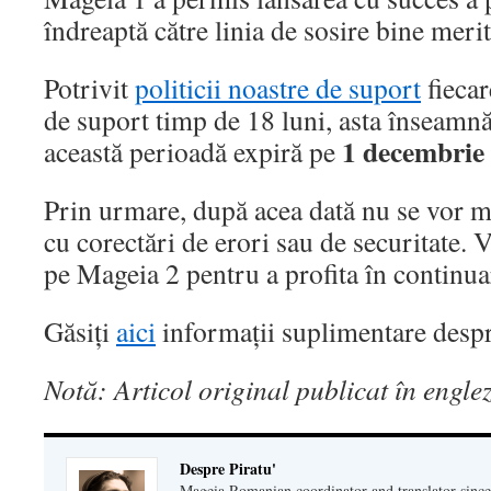
îndreaptă către linia de sosire bine merit
Potrivit
politicii noastre de suport
fiecar
de suport timp de 18 luni, asta înseamn
1 decembrie
această perioadă expiră pe
Prin urmare, după acea dată nu se vor ma
cu corectări de erori sau de securitate. 
pe Mageia 2 pentru a profita în continuar
Găsiți
aici
informații suplimentare desp
Notă: Articol original publicat în engle
Despre Piratu'
Mageia Romanian coordinator and translator since