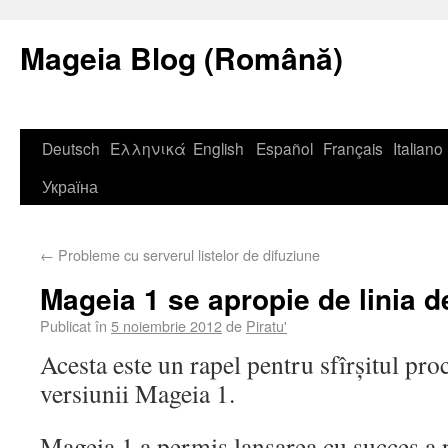
Mageia Blog (Română)
Deutsch
Ελληνικά
English
Español
Français
Italiano
Україна
←
Probleme cu serverul listelor de difuziune
Mageia 1 se apropie de linia d
Publicat în
5 noiembrie 2012
de
Piratu'
Acesta este un rapel pentru sfîrșitul pro
versiunii Mageia 1.
Mageia 1 a permis lansarea cu succes a p